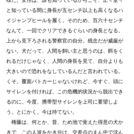
様だ。女性は、誰も知っているからこそ、正々堂々
と知っている間に身長が五センチ以上も高くなるハ
イジャンプヒールを履く。そのため、百六十センチ
なんて、一回でクリアできるぐらいの身長となる。
上から見下ろされる警察官の自分。残念だが威厳が
ない。犬だって、人間を飼い主と思うのは、餌をく
れるだけじゃなく、人間の身長を見て、自分よりも
大きいので恐れをなしているんだと言われている。
くそ。覆面パトカーじゃないけれど、今すぐ、頭に
サイレンを付ければ、この危機的状況から脱出でき
るのに。今度、携帯型サイレンを上司に要望しよ
う。とにかく、今は待てない。
権藤は、何とか、昔、ため池で覚えた得意の犬か
きで、この人波をかき分け、交差点のまん中で沈ん