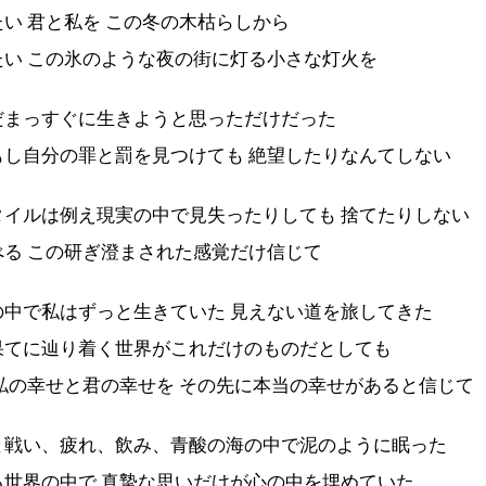
い 君と私を この冬の木枯らしから
たい この氷のような夜の街に灯る小さな灯火を
だまっすぐに生きようと思っただけだった
もし自分の罪と罰を見つけても 絶望したりなんてしない
タイルは例え現実の中で見失ったりしても 捨てたりしない
べる この研ぎ澄まされた感覚だけ信じて
の中で私はずっと生きていた 見えない道を旅してきた
果てに辿り着く世界がこれだけのものだとしても
私の幸せと君の幸せを その先に本当の幸せがあると信じて
と戦い、疲れ、飲み、青酸の海の中で泥のように眠った
る世界の中で 真摯な思いだけが心の中を埋めていた