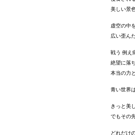
美しい景
虚空の中
広い歪ん
戦う 例え
絶望に落
本当の力
青い世界
きっと美
でもその
どれだけ