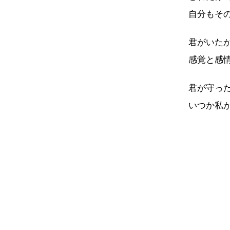
自分もそ
君がいた
感覚と感
君が守っ
いつか私