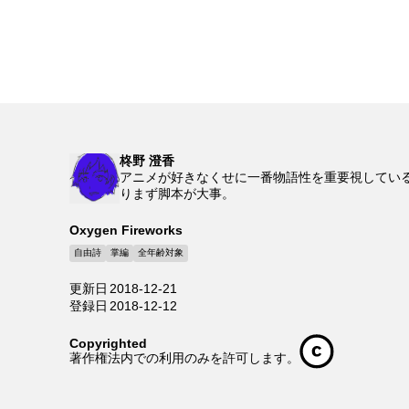
柊野 澄香
アニメが好きなくせに一番物語性を重要視してい
りまず脚本が大事。
Oxygen Fireworks
自由詩
掌編
全年齢対象
更新日
2018-12-21
登録日
2018-12-12
Copyrighted
著作権法内での利用のみを許可します。