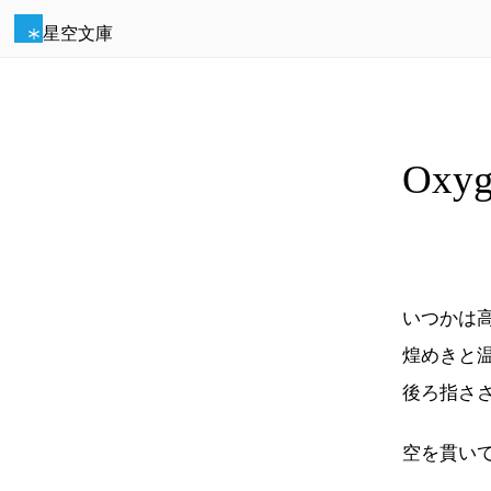
星空文庫
Oxyg
いつかは
煌めきと
後ろ指さ
空を貫いて