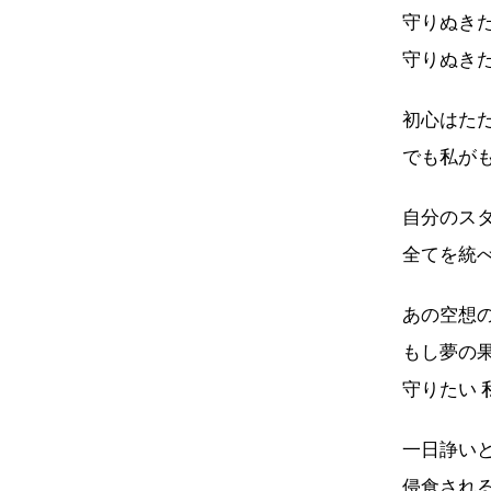
守りぬきた
守りぬき
初心はた
でも私が
自分のス
全てを統
あの空想
もし夢の
守りたい 
一日諍い
侵食され