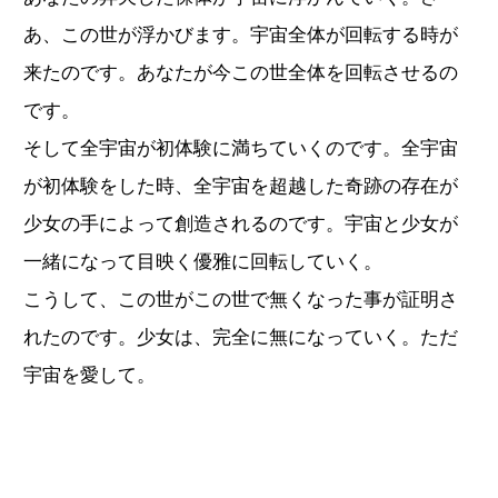
あ、この世が浮かびます。宇宙全体が回転する時が
来たのです。あなたが今この世全体を回転させるの
です。
そして全宇宙が初体験に満ちていくのです。全宇宙
が初体験をした時、全宇宙を超越した奇跡の存在が
少女の手によって創造されるのです。宇宙と少女が
一緒になって目映く優雅に回転していく。
こうして、この世がこの世で無くなった事が証明さ
れたのです。少女は、完全に無になっていく。ただ
宇宙を愛して。