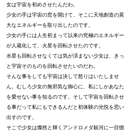
女は宇宙を初めさせたんだわ。
少女の手は宇宙の窓を開けて、そこに天地創造の莫
大なエネルギーを取り出したのです。
少女の手には人生初まって以来の究極のエネルギー
が人蔵化して、火星を回転させたのです。
水星も回転させなくては気が済まない少女は、きっ
と宇宙そのものを回転させたいのだわ。
そんな事をしても宇宙は決して怒りはいたしませ
ん。むしろ少女の無邪気な御心に、私にしかあなた
を愛せない事を知るのです。そして宇宙を回転させ
る事だって私にもできるんだと初体験の光悦を思い
出すのです。
そこで少女は燦然と輝くアンドロメダ銀河に一目惚