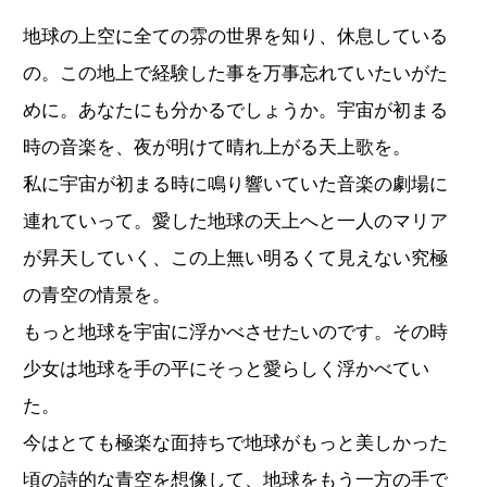
地球の上空に全ての雰の世界を知り、休息している
の。この地上で経験した事を万事忘れていたいがた
めに。あなたにも分かるでしょうか。宇宙が初まる
時の音楽を、夜が明けて晴れ上がる天上歌を。
私に宇宙が初まる時に鳴り響いていた音楽の劇場に
連れていって。愛した地球の天上へと一人のマリア
が昇天していく、この上無い明るくて見えない究極
の青空の情景を。
もっと地球を宇宙に浮かべさせたいのです。その時
少女は地球を手の平にそっと愛らしく浮かべてい
た。
今はとても極楽な面持ちで地球がもっと美しかった
頃の詩的な青空を想像して、地球をもう一方の手で