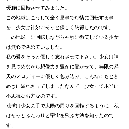
優雅に回転させてみました。
この地球はこうして全く見事で可憐に回転する事
を、少女は神妙にそっと優しく納得したのです。
この地球上に回転しながら神妙に微笑している少女
は無心で眺めていました。
私の愛をそっと優しく忘れさせて下さい。少女は神
を見つめながら想像力を豊かに働かせて、無限の昇
天のメロディーに優しく包み込み、こんなにもとき
めきに溢れさせてしまったなんて、少女って本当に
不思議なお方なのです。
地球は少女の手で太陽の周りを回転するように、私
はそっとふんわりと宇宙を飛ぶ方法を知ったので
す。