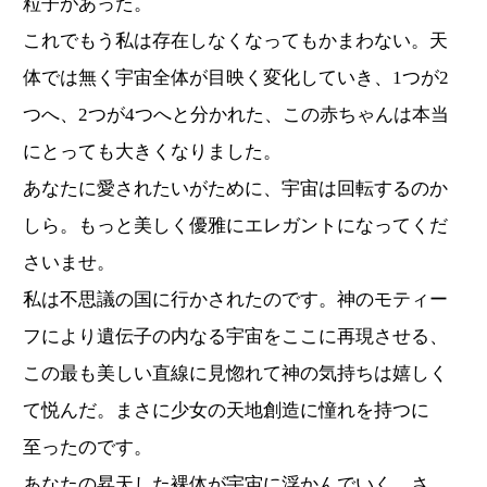
粒子があった。
これでもう私は存在しなくなってもかまわない。天
体では無く宇宙全体が目映く変化していき、1つが2
つへ、2つが4つへと分かれた、この赤ちゃんは本当
にとっても大きくなりました。
あなたに愛されたいがために、宇宙は回転するのか
しら。もっと美しく優雅にエレガントになってくだ
さいませ。
私は不思議の国に行かされたのです。神のモティー
フにより遺伝子の内なる宇宙をここに再現させる、
この最も美しい直線に見惚れて神の気持ちは嬉しく
て悦んだ。まさに少女の天地創造に憧れを持つに
至ったのです。
あなたの昇天した裸体が宇宙に浮かんでいく。さ