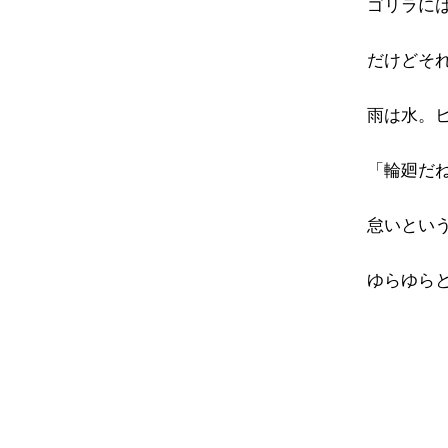
ゴリラに
だけどそ
雨は水。
「輪廻だ
怠いとい
ゆらゆら