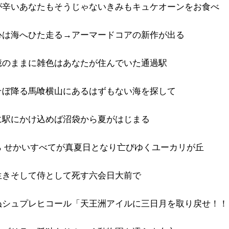
が辛いあなたもそうじゃないきみもキュケオーンをお食べ
心は海へひた走る→アーマードコアの新作が出る
憶のままに雑色はあなたが住んでいた通過駅
そぼ降る馬喰横山にあるはずもない海を探して
に駅にかけ込めば沼袋から夏がはじまる
ら せかいすべてが真夏日となり亡びゆくユーカリが丘
生きそして侍として死す六会日大前で
ぬシュプレヒコール「天王洲アイルに三日月を取り戻せ！！