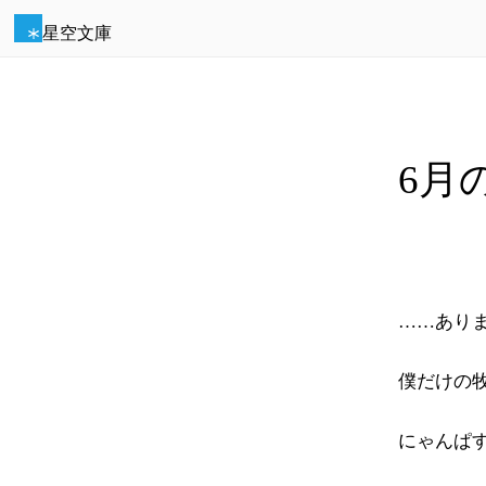
星空文庫
6月
……あり
僕だけの
にゃんぱ