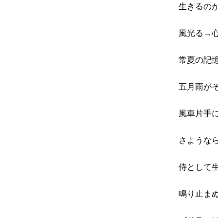
生きるの
風光る→
常夏の記
五月雨が
風車片手
さような
侍として
鳴り止ま