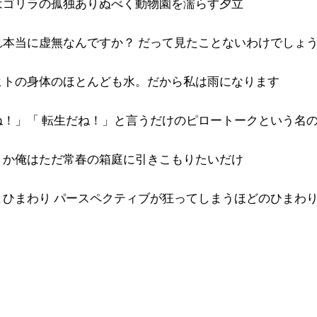
はゴリラの孤独ありぬべく動物園を濡らす夕立
れ本当に虚無なんですか？ だって見たことないわけでしょ
ヒトの身体のほとんども水。だから私は雨になります
ね！」「 転生だね！」と言うだけのピロートークという名
うか俺はただ常春の箱庭に引きこもりたいだけ
とひまわり パースペクティブが狂ってしまうほどのひまわ