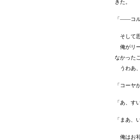
きた。
「――コ
そして思
俺がリー
なかった
うわあ、
「コーヤ
「あ、す
「まあ、
俺はお礼