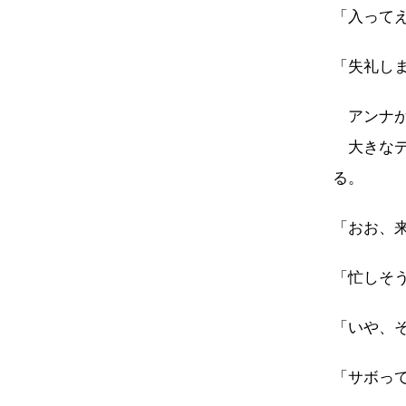
「入って
「失礼し
アンナが
大きなデ
る。
「おお、
「忙しそ
「いや、
「サボっ