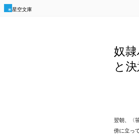
星空文庫
奴隷
と決
翌朝、〈
傍に立っ