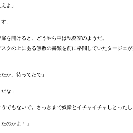
ええよ」
ます」
扉を開けると、どうやら中は執務室のようだ。
スクの上にある無数の書類を前に格闘していたタージェが
来たか。待ってたで」
うだな」
そうでもないで。さっきまで奴隷とイチャイチャしとったし
てたのかよ！」