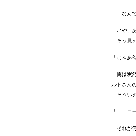
――なん
いや、あ
そう見え
「じゃあ
俺は釈然
ルトさん
そういえ
「――コ
それが何