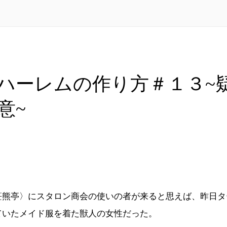
ハーレムの作り方＃１３~
意~
笹熊亭〉にスタロン商会の使いの者が来ると思えば、昨日タ
ていたメイド服を着た獣人の女性だった。