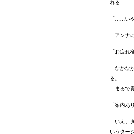
れる
「……い
アンナに
「お疲れ
なかなか
る。
まるで貴
「案内あ
「いえ、
いうター