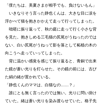
「僕たちは、美夏さまが相手でも、負けないもん」
いきなりそう言った静也くんは、大きな目に涙を
浮かべて猫を抱きかかえて走って行ってしまった。
咄嗟に振り返って、秋の庭に走って行く小さな背
を見た。抱きしめる三毛猫の尻尾がうねったのでは
ない、白い尻尾がうねって影を落として柘植の木の
向こうへ走っていってしまった。
背に温かい感覚を感じて振り返ると、青銅で出来
た鏡が蒼い光りを灯らせた。その鏡の前には、古び
た絹の緒が置かれている。
「静也くんのママは、白猫なの……？」
誰にとも無く言ったのでは無い。光りに問い掛け
ていた。緒は蒼い光りを染み渡らせていた。格子先