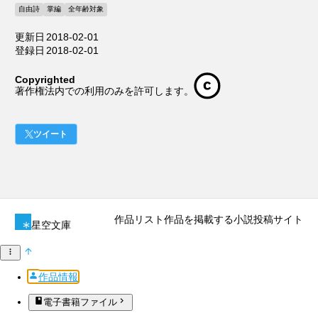
自由詩
掌編
全年齢対象
更新日
2018-02-01
登録日
2018-02-01
Copyrighted
著作権法内での利用のみを許可します。
ツイート
作品リスト
作品を掲載する
小説投稿サイト
星空文庫
作品情報
電子書籍ファイル