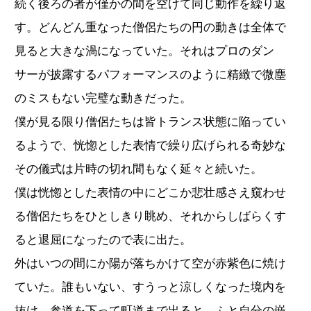
続く後ろの者が僅かの間を空けて同じ動作を繰り返
す。どんどん重なった僧侶たちの円の動きは全体で
見ると大きな渦になっていた。それはプロのダン
サーが披露するパフォーマンスのように精緻で微塵
のミスもない完璧な動きだった。
僕が見る限り僧侶たちは皆トランス状態に陥ってい
るようで、恍惚とした表情で繰り広げられる奇妙な
その儀式は片時の切れ間もなく延々と続いた。
僕は恍惚とした表情の中にどこか悲壮感さえ窺わせ
る僧侶たちをひとしきり眺め、それからしばらくす
ると退屈になったので表に出た。
外はいつの間にか陽が落ちかけて空が赤紫色に焼け
ていた。誰もいない、すうっと涼しくなった境内を
抜け、参道を下って町道まで出ると、ふと自分の嵌