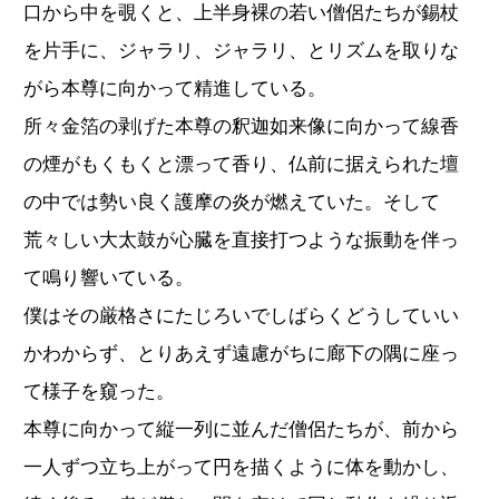
口から中を覗くと、上半身裸の若い僧侶たちが錫杖
を片手に、ジャラリ、ジャラリ、とリズムを取りな
がら本尊に向かって精進している。
所々金箔の剥げた本尊の釈迦如来像に向かって線香
の煙がもくもくと漂って香り、仏前に据えられた壇
の中では勢い良く護摩の炎が燃えていた。そして
荒々しい大太鼓が心臓を直接打つような振動を伴っ
て鳴り響いている。
僕はその厳格さにたじろいでしばらくどうしていい
かわからず、とりあえず遠慮がちに廊下の隅に座っ
て様子を窺った。
本尊に向かって縦一列に並んだ僧侶たちが、前から
一人ずつ立ち上がって円を描くように体を動かし、