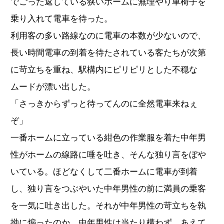
でごった返している狭いホームに無理やり車椅子を
乗り入れて電車を待った。
利用客の多い路線なのに電車の本数が少ないので、
長い時間電車の到着を待たされている客たちが次第
に苛立ちを重ね、駅構内にピリピリとした不穏な
ムードが漂い出した。
「さっきからずっと待ってんのに全然電車来ねぇ
ぞ」
一番ホームに立っている紺色の作業服を着た中年男
性がホームの線路に唾を吐き、そんな独り言をぼや
いている。ほどなくして二番ホームに電車が到着
し、独り言をつぶやいた中年男性の前に満員の乗客
を一気に吐き出した。それが中年男性の苛立ちを執
拗に煽ったのか、中年男性は当たり構わず、あえて