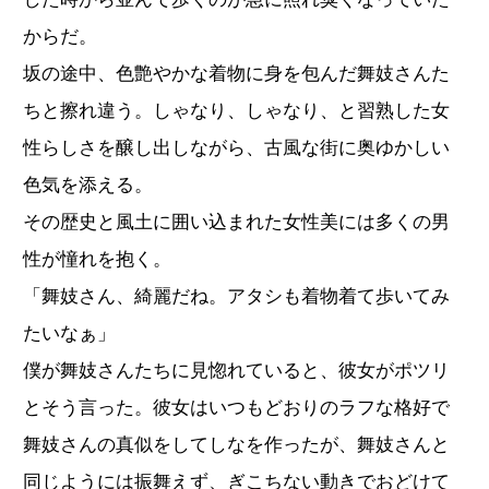
からだ。
坂の途中、色艶やかな着物に身を包んだ舞妓さんた
ちと擦れ違う。しゃなり、しゃなり、と習熟した女
性らしさを醸し出しながら、古風な街に奥ゆかしい
色気を添える。
その歴史と風土に囲い込まれた女性美には多くの男
性が憧れを抱く。
「舞妓さん、綺麗だね。アタシも着物着て歩いてみ
たいなぁ」
僕が舞妓さんたちに見惚れていると、彼女がポツリ
とそう言った。彼女はいつもどおりのラフな格好で
舞妓さんの真似をしてしなを作ったが、舞妓さんと
同じようには振舞えず、ぎこちない動きでおどけて