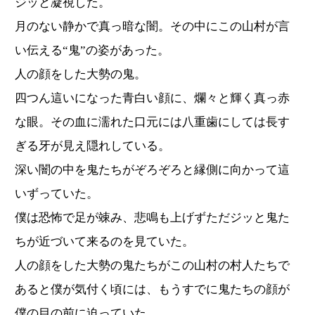
ジッと凝視した。
月のない静かで真っ暗な闇。その中にこの山村が言
い伝える“鬼”の姿があった。
人の顔をした大勢の鬼。
四つん這いになった青白い顔に、爛々と輝く真っ赤
な眼。その血に濡れた口元には八重歯にしては長す
ぎる牙が見え隠れしている。
深い闇の中を鬼たちがぞろぞろと縁側に向かって這
いずっていた。
僕は恐怖で足が竦み、悲鳴も上げずただジッと鬼た
ちが近づいて来るのを見ていた。
人の顔をした大勢の鬼たちがこの山村の村人たちで
あると僕が気付く頃には、もうすでに鬼たちの顔が
僕の目の前に迫っていた。