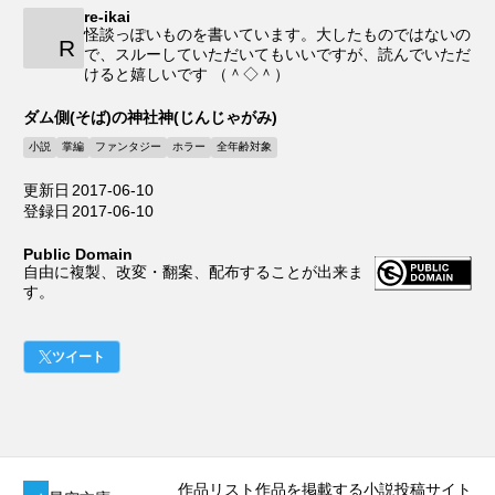
re-ikai
怪談っぽいものを書いています。大したものではないの
R
で、スルーしていただいてもいいですが、読んでいただ
けると嬉しいです （＾◇＾）
ダム側(そば)の神社神(じんじゃがみ)
小説
掌編
ファンタジー
ホラー
全年齢対象
更新日
2017-06-10
登録日
2017-06-10
Public Domain
自由に複製、改変・翻案、配布することが出来ま
す。
ツイート
作品リスト
作品を掲載する
小説投稿サイト