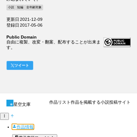
小説
短編
全年齢対象
更新日
2021-12-09
登録日
2017-05-06
Public Domain
自由に複製、改変・翻案、配布することが出来ま
す。
ツイート
作品リスト
作品を掲載する
小説投稿サイト
星空文庫
作品情報