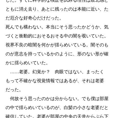
した。すでに科学的な検証を試みる理性は敗北感と
ともに消え去り、あとに残ったのは本能に近い、た
だ厄介な好奇心だけだった。
死んでも構わない。本当にそう思ったかどうか、気
づくと衝動的におそるおそる中の闇を覗いていた。
視界不良の暗闇を何かが揺らめいている。闇そのも
のが意志を持っているかのように、形のない形が確
かに揺らめいていた。
……老婆。幻覚か？ 肉眼ではない、まったく
もって不確かな視覚情報ではあるが、それは老婆
だった。
何故そう思ったのかは分からない。でも僕は部屋
の中で揺らめいているのが、白髪の小さな老婆だと
確信していた。老婆が部屋の中央の天井からぶら下