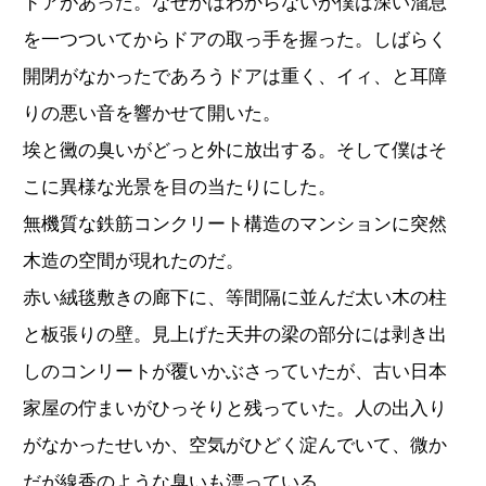
ドアがあった。なぜかはわからないが僕は深い溜息
を一つついてからドアの取っ手を握った。しばらく
開閉がなかったであろうドアは重く、イィ、と耳障
りの悪い音を響かせて開いた。
埃と黴の臭いがどっと外に放出する。そして僕はそ
こに異様な光景を目の当たりにした。
無機質な鉄筋コンクリート構造のマンションに突然
木造の空間が現れたのだ。
赤い絨毯敷きの廊下に、等間隔に並んだ太い木の柱
と板張りの壁。見上げた天井の梁の部分には剥き出
しのコンリートが覆いかぶさっていたが、古い日本
家屋の佇まいがひっそりと残っていた。人の出入り
がなかったせいか、空気がひどく淀んでいて、微か
だが線香のような臭いも漂っている。