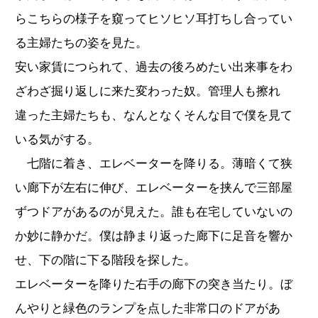
らこちらの様子を窺ってヒソヒソ耳打ちし合ってい
る主婦たちの姿を見た。
安い家賃につられて、過去の後ろめたい出来事をわ
ざわざ掘り返しに来た変わった奴。管理人も擦れ
違った主婦たちも、なんとなくそんな目で僕を見て
いる気がする。
七階に着き、エレベーターを降りる。薄暗くて狭
い廊下が左右に伸び、エレベーターを挟んで三部屋
ずつドアがあるのが見えた。誰も在宅していないの
か妙に静かだ。僕は静まり返った廊下に足音を響か
せ、下の階に下る階段を探した。
エレベーターを降りた右手の廊下の突き当たり。ぼ
んやりと緑色のランプを点した非常口のドアがあ