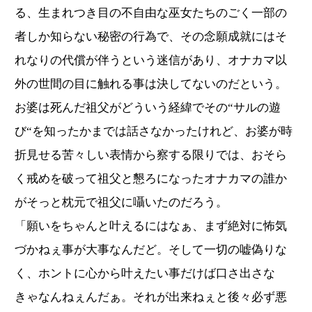
る、生まれつき目の不自由な巫女たちのごく一部の
者しか知らない秘密の行為で、その念願成就にはそ
れなりの代償が伴うという迷信があり、オナカマ以
外の世間の目に触れる事は決してないのだという。
お婆は死んだ祖父がどういう経緯でその“サルの遊
び“を知ったかまでは話さなかったけれど、お婆が時
折見せる苦々しい表情から察する限りでは、おそら
く戒めを破って祖父と懇ろになったオナカマの誰か
がそっと枕元で祖父に囁いたのだろう。
「願いをちゃんと叶えるにはなぁ、まず絶対に怖気
づかねぇ事が大事なんだど。そして一切の嘘偽りな
く、ホントに心から叶えたい事だけば口さ出さな
きゃなんねぇんだぁ。それが出来ねぇと後々必ず悪