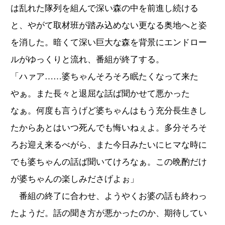
は乱れた隊列を組んで深い森の中を前進し続ける
と、やがて取材班が踏み込めない更なる奥地へと姿
を消した。暗くて深い巨大な森を背景にエンドロー
ルがゆっくりと流れ、番組が終了する。
「ハァア……婆ちゃんそろそろ眠たくなって来た
やぁ。また長々と退屈な話ば聞かせて悪かった
なぁ。何度も言うげど婆ちゃんはもう充分長生きし
たからあとはいつ死んでも悔いねぇよ。多分そろそ
ろお迎え来るべがら、また今日みたいにヒマな時に
でも婆ちゃんの話ば聞いてけろなぁ。この晩酌だけ
が婆ちゃんの楽しみださげよぉ」
番組の終了に合わせ、ようやくお婆の話も終わっ
たようだ。話の聞き方が悪かったのか、期待してい