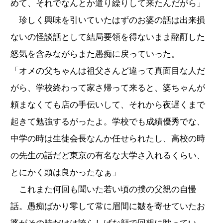
めて、それでなんとか遣り繰りして来たんだがら」
珍しく興味を引いていたはずのお婆の話は出来損
ないの怪談話として結局要領を得ないまま酩酊した
怒気を含みながらまた愚痴に戻っていった。
「オメの父ちゃんは祖父さんど違って真面目な人だ
がら、学校終わって家さ帰って来ると、婆ちゃんが
頼まなくても店の手伝いして、それから夜遅くまで
起きて勉強するがったよ。学校でも成績優秀でな、
中学の時は生徒会長なんか任せられたし、高校の時
の先生の話だど東京の有名な大学さ入れるくらい、
とにかく頭は良かったなぁ」
これまた何回も聞いた若い頃の撲の父親の自慢
話。愚痴ばかり零して常に眉間に皺を寄せていたお