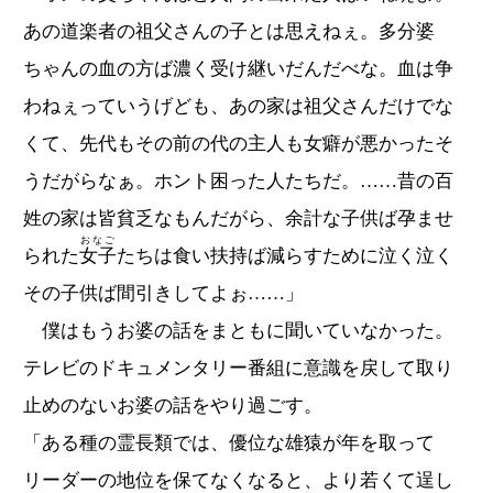
あの道楽者の祖父さんの子とは思えねぇ。多分婆
ちゃんの血の方ば濃く受け継いだんだべな。血は争
わねぇっていうげども、あの家は祖父さんだけでな
くて、先代もその前の代の主人も女癖が悪かったそ
うだがらなぁ。ホント困った人たちだ。……昔の百
姓の家は皆貧乏なもんだがら、余計な子供ば孕ませ
おなご
られた
女子
たちは食い扶持ば減らすために泣く泣く
その子供ば間引きしてよぉ……」
僕はもうお婆の話をまともに聞いていなかった。
テレビのドキュメンタリー番組に意識を戻して取り
止めのないお婆の話をやり過ごす。
「ある種の霊長類では、優位な雄猿が年を取って
リーダーの地位を保てなくなると、より若くて逞し