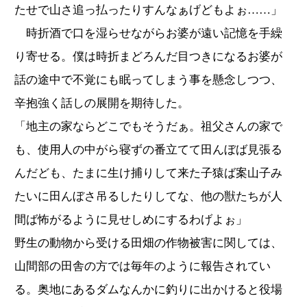
たせで山さ追っ払ったりすんなぁげどもよぉ……」
時折酒で口を湿らせながらお婆が遠い記憶を手繰
り寄せる。僕は時折まどろんだ目つきになるお婆が
話の途中で不覚にも眠ってしまう事を懸念しつつ、
辛抱強く話しの展開を期待した。
「地主の家ならどこでもそうだぁ。祖父さんの家で
も、使用人の中がら寝ずの番立てて田んぼば見張る
んだども、たまに生け捕りして来た子猿ば案山子み
たいに田んぼさ吊るしたりしてな、他の獣たちが人
間ば怖がるように見せしめにするわげよぉ」
野生の動物から受ける田畑の作物被害に関しては、
山間部の田舎の方では毎年のように報告されてい
る。奥地にあるダムなんかに釣りに出かけると役場