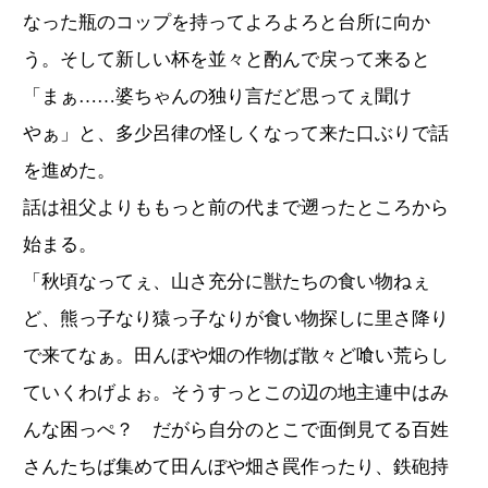
なった瓶のコップを持ってよろよろと台所に向か
う。そして新しい杯を並々と酌んで戻って来ると
「まぁ……婆ちゃんの独り言だど思ってぇ聞け
やぁ」と、多少呂律の怪しくなって来た口ぶりで話
を進めた。
話は祖父よりももっと前の代まで遡ったところから
始まる。
「秋頃なってぇ、山さ充分に獣たちの食い物ねぇ
ど、熊っ子なり猿っ子なりが食い物探しに里さ降り
で来てなぁ。田んぼや畑の作物ば散々ど喰い荒らし
ていくわげよぉ。そうすっとこの辺の地主連中はみ
んな困っぺ？ だがら自分のとこで面倒見てる百姓
さんたちば集めて田んぼや畑さ罠作ったり、鉄砲持