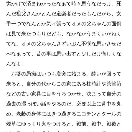
労かげで済まねがったなぁて時々思うなだっけ。死
じい
んだ
祖父
さんがとんだ道楽者だったもんだがら、女
手一つでなんとか気ィ張ってオメの父ちゃんの面倒
ば見て来たつもりだども、なかなかうまくいがねく
てな。オメの父ちゃんさずいぶん不憫な思いさせだ
べなぁって、昔の事ば思い出すと少しだけ悔しくな
んなよ」
お婆の愚痴はいつも唐突に始まる。酔いが回って
来ると、自分の代からこの家にある柱時計や茶箪笥
などの古い家具に目をうろつかせ、決まって自分の
過去の湿っぽい話をやるのだ。必要以上に背中を丸
め、老齢の身体にはきつ過ぎるニコチンとタールの
煙草にゆっくり火をつけると、戦前、戦中、戦後と