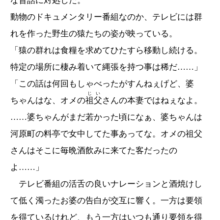
な昔話に対処した。
動物のドキュメンタリー番組なのか、テレビには群
れを作った野生の猿たちの姿が映っている。
「猿の群れは食糧を求めてひたすら移動し続ける。
特定の場所に棲み着いて縄張を持つ事は稀だ……」
「この話は何回もしゃべったがすんねぇげど、婆
じい
ちゃんはな、オメの
祖父
さんの本妻ではねぇなよ。
……婆ちゃんがまだ若かった頃になぁ、婆ちゃんは
河原町の料亭で女中してた事あってな。オメの祖父
さんはそこに毎晩酒飲みに来てた客だったの
よ……」
テレビ番組の活舌の良いナレーションと酒焼けし
て低く濁ったお婆の告白が交互に響く。一方は要領
を得ているけれど、もう一方はいつも通り要領を得