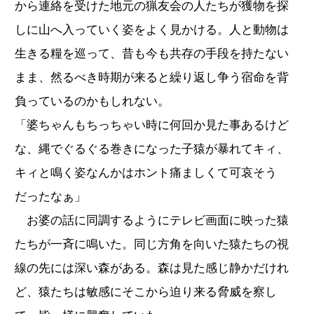
から連絡を受けた地元の猟友会の人たちが獲物を探
しに山へ入っていく姿をよく見かける。人と動物は
生きる糧を巡って、昔も今も共存の手段を持たない
まま、然るべき時期が来ると繰り返し争う宿命を背
負っているのかもしれない。
「婆ちゃんもちっちゃい時に何回か見た事あるけど
な、縄でぐるぐる巻きになった子猿が暴れてキィ、
キィと鳴く姿なんかはホント痛ましくて可哀そう
だったなぁ」
お婆の話に同調するようにテレビ画面に映った猿
たちが一斉に鳴いた。同じ方角を向いた猿たちの視
線の先には深い森がある。森は見た感じ静かだけれ
ど、猿たちは敏感にそこから迫り来る脅威を察し