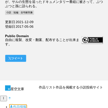
が、サルの生態を追ったドキュメンタリー番組に被さって、ぶつ
ぶつと孫に語られる。
小説
短編
全年齢対象
更新日
2021-12-09
登録日
2017-05-06
Public Domain
自由に複製、改変・翻案、配布することが出来ま
す。
ツイート
作品リスト
作品を掲載する
小説投稿サイト
星空文庫
作品情報