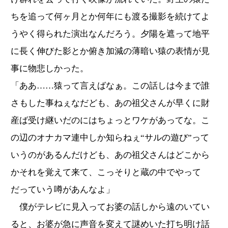
ちを追って何ヶ月とか何年にも渡る撮影を続けてよ
うやく得られた演出なんだろう。夕陽を遮って地平
に長く伸びた影とか俯き加減の薄暗い猿の表情が見
事に物悲しかった。
「ああ……猿って言えばなぁ。この話しは今まで誰
さもした事ねぇなだども、あの祖父さんが早くに財
産ば受け継いだのにはちょっとワケがあってな。こ
の辺のオナカマ連中しか知らねぇ“サルの遊び”って
いうのがあるんだけども、あの祖父さんはどこから
かそれを覚えて来て、こっそりと蔵の中でやって
だっていう噂があんなよ」
僕がテレビに見入ってお婆の話しから遠のいてい
ると、お婆が急に声音を変えて謎めいた打ち明け話