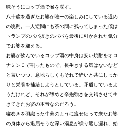
味そうにコップ酒で喉を潤す。
八十歳を過ぎたお婆が唯一の楽しみにしている遅め
の晩酌。一人迂闊にも茶の間に残ってしまった僕は
トランプのババ抜きのババを最後に引かされた気分
でお婆を迎える。
お婆が飲んでいるコップ酒の中身は安い焼酎をオロ
ナミンＣで割ったもので、長生きする気はないなど
と言いつつ、意地らしくもそれで酔いと共にしっか
りと栄養を補給しようとしている。矛盾しているよ
うだけれど、それが諦めと辛抱強さを交錯させて生
きてきたお婆の本音なのだろう。
寝巻きを羽織った牛蒡のように痩せ細って来たお婆
の身体から退屈そうな深い溜息が繰り返し漏れ、始