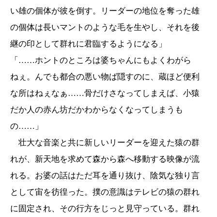
い雄の個体が彼を倒す。リーダーの地位を奪った雄
の個体は長いマントのような毛を生やし、それを後
継の印として群れに君臨するようになる」
「……ホントのところは婆ちゃんにもよくわがら
ねぇ。んでも都合の悪い物ば隠すのに、蔵ほど便利
な所はねぇなぁ……骨だけさなってしまえば、小猿
だか人の赤ん坊だかわからなくなってしまうも
の……」
壮大な音楽と共に新しいリーダーを迎えた猿の群
れが、新天地を求めて森から森へ移動する映像が流
れる。お婆の話はただ耳を通り抜け、陰気な独り言
として宙を彷徨った。撲の意識はテレビの猿の群れ
に固定され、その行方をじっと見守っている。群れ