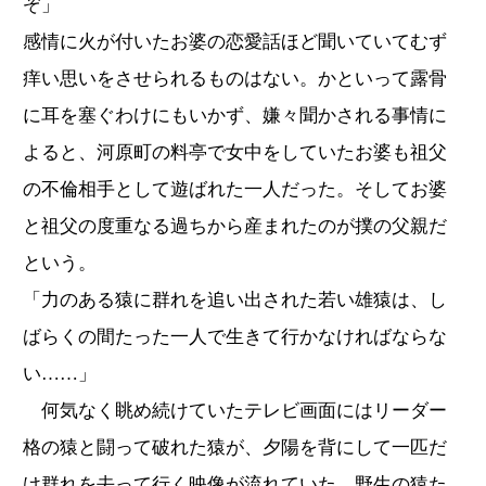
ぞ」
感情に火が付いたお婆の恋愛話ほど聞いていてむず
痒い思いをさせられるものはない。かといって露骨
に耳を塞ぐわけにもいかず、嫌々聞かされる事情に
よると、河原町の料亭で女中をしていたお婆も祖父
の不倫相手として遊ばれた一人だった。そしてお婆
と祖父の度重なる過ちから産まれたのが撲の父親だ
という。
「力のある猿に群れを追い出された若い雄猿は、し
ばらくの間たった一人で生きて行かなければならな
い……」
何気なく眺め続けていたテレビ画面にはリーダー
格の猿と闘って破れた猿が、夕陽を背にして一匹だ
け群れを去って行く映像が流れていた。野生の猿た