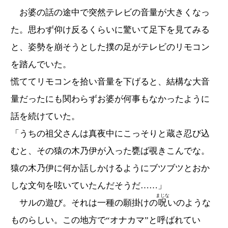
お婆の話の途中で突然テレビの音量が大きくなっ
た。思わず仰け反るくらいに驚いて足下を見てみる
と、姿勢を崩そうとした撲の足がテレビのリモコン
を踏んでいた。
慌ててリモコンを拾い音量を下げると、結構な大音
量だったにも関わらずお婆が何事もなかったように
話を続けていた。
「うちの祖父さんは真夜中にこっそりと蔵さ忍び込
むと、その猿の木乃伊が入った甕ば覗きこんでな。
猿の木乃伊に何か話しかけるようにブツブツとおか
しな文句を呟いていたんだそうだ……」
まじな
サルの遊び。それは一種の願掛けの
呪
いのような
ものらしい。この地方で“オナカマ”と呼ばれてい