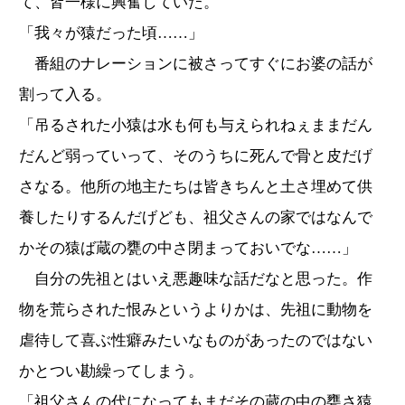
て、皆一様に興奮していた。
「我々が猿だった頃……」
番組のナレーションに被さってすぐにお婆の話が
割って入る。
「吊るされた小猿は水も何も与えられねぇままだん
だんど弱っていって、そのうちに死んで骨と皮だげ
さなる。他所の地主たちは皆きちんと土さ埋めて供
養したりするんだげども、祖父さんの家ではなんで
かその猿ば蔵の甕の中さ閉まっておいでな……」
自分の先祖とはいえ悪趣味な話だなと思った。作
物を荒らされた恨みというよりかは、先祖に動物を
虐待して喜ぶ性癖みたいなものがあったのではない
かとつい勘繰ってしまう。
「祖父さんの代になってもまだその蔵の中の甕さ猿