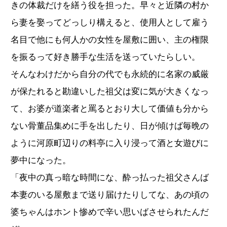
きの体裁だけを繕う役を担った。早々と近隣の村か
ら妻を娶ってどっしり構えると、使用人として雇う
名目で他にも何人かの女性を屋敷に囲い、主の権限
を振るって好き勝手な生活を送っていたらしい。
そんなわけだから自分の代でも永続的に名家の威厳
が保たれると勘違いした祖父は変に気が大きくなっ
て、お婆が道楽者と罵るとおり大して価値も分から
ない骨董品集めに手を出したり、日が傾けば毎晩の
ように河原町辺りの料亭に入り浸って酒と女遊びに
夢中になった。
「夜中の真っ暗な時間にな、酔っ払った祖父さんば
本妻のいる屋敷まで送り届けたりしてな、あの頃の
婆ちゃんはホント惨めで辛い思いばさせられたんだ