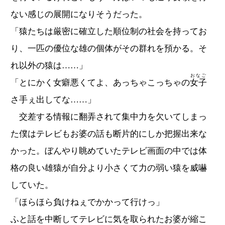
ない感じの展開になりそうだった。
「猿たちは厳密に確立した順位制の社会を持ってお
り、一匹の優位な雄の個体がその群れを預かる。そ
れ以外の猿は……」
おなご
「とにかく女癖悪くてよ、あっちゃこっちゃの
女子
さ手ぇ出してな……」
交差する情報に翻弄されて集中力を欠いてしまっ
た僕はテレビもお婆の話も断片的にしか把握出来な
かった。ぼんやり眺めていたテレビ画面の中では体
格の良い雄猿が自分より小さくて力の弱い猿を威嚇
していた。
「ほらほら負けねぇでかかって行けっ」
ふと話を中断してテレビに気を取られたお婆が縮こ