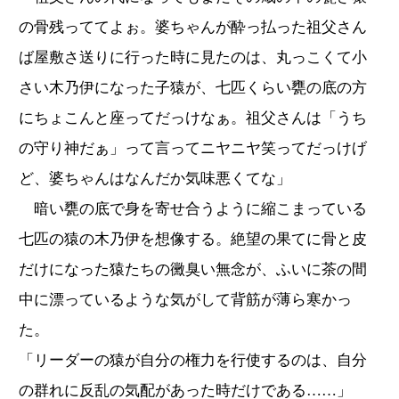
の骨残っててよぉ。婆ちゃんが酔っ払った祖父さん
ば屋敷さ送りに行った時に見たのは、丸っこくて小
さい木乃伊になった子猿が、七匹くらい甕の底の方
にちょこんと座ってだっけなぁ。祖父さんは「うち
の守り神だぁ」って言ってニヤニヤ笑ってだっけげ
ど、婆ちゃんはなんだか気味悪くてな」
暗い甕の底で身を寄せ合うように縮こまっている
七匹の猿の木乃伊を想像する。絶望の果てに骨と皮
だけになった猿たちの黴臭い無念が、ふいに茶の間
中に漂っているような気がして背筋が薄ら寒かっ
た。
「リーダーの猿が自分の権力を行使するのは、自分
の群れに反乱の気配があった時だけである……」