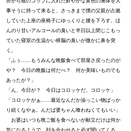
所から瓶のコップに入れた鮮やかな黄色の液体を大
事そうに持って来ると、さっきまで撲の父親が占拠
していた上座の座椅子にゆっくりと腰を下ろす。ほ
んのり甘いアルコールの臭いと半日以上閉じこもっ
ていた寝室の生温かい樟脳の臭いが微かに鼻を突
く。
「ふぅ……もうみんな晩飯食べて部屋さ戻ったのが
や？ 今日の晩飯は何だべ？ 何か美味いものでも
あったが？」
「ん、今日が？ 今日はコロッケだ、コロッケ」
「コロッケがぁ……最近なんだか油っこい物ばっか
り続くなやぁ。んだば婆ちゃん喰わねくてもいい」
お婆はいつも晩ご飯を食べないが献立だけは何か
気になるようで、顔を合わせると必ず聞いてくる。