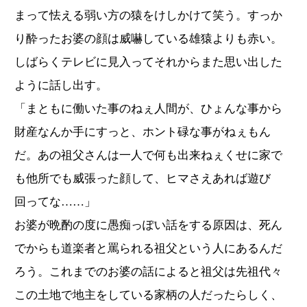
まって怯える弱い方の猿をけしかけて笑う。すっか
り酔ったお婆の顔は威嚇している雄猿よりも赤い。
しばらくテレビに見入ってそれからまた思い出した
ように話し出す。
「まともに働いた事のねぇ人間が、ひょんな事から
財産なんか手にすっと、ホント碌な事がねぇもん
だ。あの祖父さんは一人で何も出来ねぇくせに家で
も他所でも威張った顔して、ヒマさえあれば遊び
回ってな……」
お婆が晩酌の度に愚痴っぽい話をする原因は、死ん
でからも道楽者と罵られる祖父という人にあるんだ
ろう。これまでのお婆の話によると祖父は先祖代々
この土地で地主をしている家柄の人だったらしく、