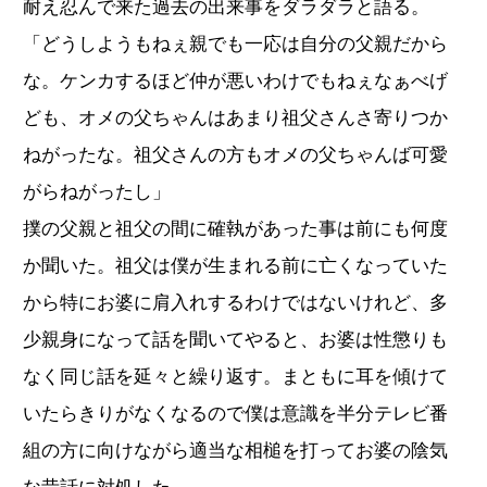
耐え忍んで来た過去の出来事をダラダラと語る。
「どうしようもねぇ親でも一応は自分の父親だから
な。ケンカするほど仲が悪いわけでもねぇなぁべげ
ども、オメの父ちゃんはあまり祖父さんさ寄りつか
ねがったな。祖父さんの方もオメの父ちゃんば可愛
がらねがったし」
撲の父親と祖父の間に確執があった事は前にも何度
か聞いた。祖父は僕が生まれる前に亡くなっていた
から特にお婆に肩入れするわけではないけれど、多
少親身になって話を聞いてやると、お婆は性懲りも
なく同じ話を延々と繰り返す。まともに耳を傾けて
いたらきりがなくなるので僕は意識を半分テレビ番
組の方に向けながら適当な相槌を打ってお婆の陰気