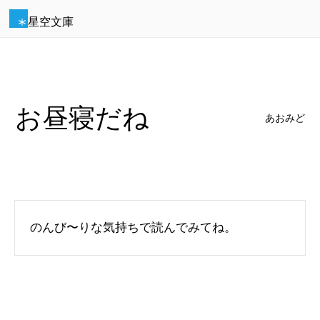
星空文庫
お昼寝だね
あおみど
のんび〜りな気持ちで読んでみてね。