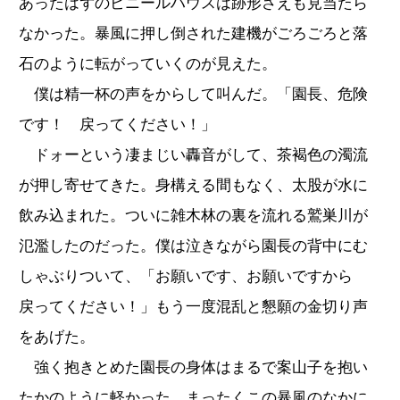
あったはずのビニールハウスは跡形さえも見当たら
なかった。暴風に押し倒された建機がごろごろと落
石のように転がっていくのが見えた。
僕は精一杯の声をからして叫んだ。「園長、危険
です！ 戻ってください！」
ドォーという凄まじい轟音がして、茶褐色の濁流
が押し寄せてきた。身構える間もなく、太股が水に
飲み込まれた。ついに雑木林の裏を流れる鷲巣川が
氾濫したのだった。僕は泣きながら園長の背中にむ
しゃぶりついて、「お願いです、お願いですから
戻ってください！」もう一度混乱と懇願の金切り声
をあげた。
強く抱きとめた園長の身体はまるで案山子を抱い
たかのように軽かった、まったくこの暴風のなかに