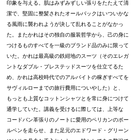
印象を与える。肌はみずみずしい張りをたたえて清
潔で、堅固に整髪されたオールバックはいついかな
る風雨に襲われようが決して乱れることがなかっ
た。またかれはその独自の服装哲学から、己の身に
つけるものすべてを一級のブランド品のみに限って
いた。かれは最高級の鉄紺地のスーツ（そのエレガ
ントなダブル・ブレステッドスーツを仕立てるた
め、かれは高校時代でのアルバイトの稼ぎすべてを
サヴィルローまでの旅行費用についやした）と、
もっとも上質なコットンシャツとを常に身につけて
通学していた。講義を受けるに際しては、上等な
コードバン革張りのノートに愛用のペリカンのボー
ルペンを走らせ、また足元のエドワード・グリーン