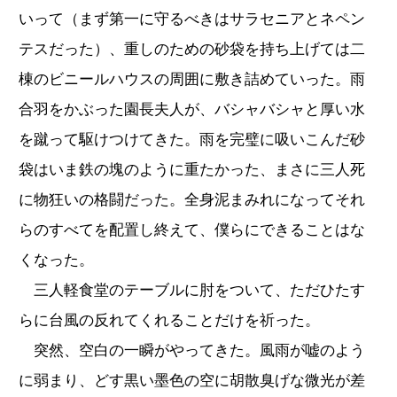
いって（まず第一に守るべきはサラセニアとネペン
テスだった）、重しのための砂袋を持ち上げては二
棟のビニールハウスの周囲に敷き詰めていった。雨
合羽をかぶった園長夫人が、バシャバシャと厚い水
を蹴って駆けつけてきた。雨を完璧に吸いこんだ砂
袋はいま鉄の塊のように重たかった、まさに三人死
に物狂いの格闘だった。全身泥まみれになってそれ
らのすべてを配置し終えて、僕らにできることはな
くなった。
三人軽食堂のテーブルに肘をついて、ただひたす
らに台風の反れてくれることだけを祈った。
突然、空白の一瞬がやってきた。風雨が嘘のよう
に弱まり、どす黒い墨色の空に胡散臭げな微光が差