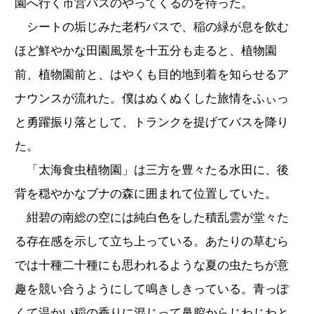
園へ行く市営バスのやってくるのを待った。
シートの垢じみた老朽バスで、稲の緑が息を飲む
ほど鮮やかな田園風景を十五分も走ると、植物園
前、植物園前と、はやくも目的地到着を知らせるア
ナウンスが流れた。僕はぬくぬくした旅情をふぃっ
と勇躍振り落として、トランクを提げてバスを降り
た。
「太海食虫植物園」は三方を豊々たる水田に、後
背を穏やかなブナの森に囲まれて位置していた。
紺碧の南総の空には純白色をした積乱雲が堂々た
る存在感を示して立ち上っている。あたりの草むら
では十種二十種にも思われるような夏の虫たちが意
趣を競い合うようにして鳴きしきっている。青っぽ
くて温かい稲の香りに混じって鼻腔からじわじわと