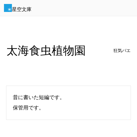
星空文庫
太海食虫植物園
狂気バエ
昔に書いた短編です。
保管用です。