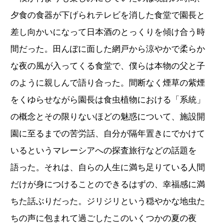
夕食の食器が下げられテレビを消した食堂で園長と
差し向かいになって日本酒のとっくりを傾け合う時
間だった。田んぼに面した網戸から涼やかで柔らか
な夜の風が入ってくる食堂で、僕らは本物の父と子
のように親しんで語り合った。間断なく煙草の紫煙
をくゆらせながら園長は食虫植物における「系統」
の概念とその限りないほどの魅惑について、施設開
園に至るまでの苦労話、自分が隔年置きにでかけて
いるというマレーシアへの探査旅行などの話題を
語った。それは、自らの人生に満ち足りている人間
だけが身につけることのできるはずの、幸福感に満
ちた話ぶりだった。ジリジリという穏やかな地虫た
ちの声に包まれて過ごしたこのいくつかの夏の夜