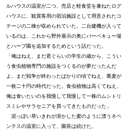
ルハウスの温室が二つ、売店と軽食堂を兼ねたログ
ハウスに、観賞客用の宿泊施設として用意されたコ
テージの二棟が収められていた。二台建機が入って
いるのは、これから野外展示の奥にバーベキュー場
とハーブ園を追加するためという話だった。
「俺はねえ、まだ君ぐらいの学生の歳から、こうい
う食虫植物専門の施設をつくるのが夢だったんだ
よ。まだ戦争が終わったばかりの頃でねえ、蕎麦が
一枚二十円の時代だった。食虫植物は高くてねえ。
俺は食いたいのを我慢して我慢して一株のムシトリ
スミレやサラセニアを買ってきたものだった」
泥っぽい草いきれが溶かした蜜のように漂うネペ
ンテスの温室に入って、園長は続けた。