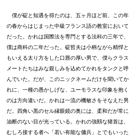
僕が碇と知遇を得たのは、五ヶ月ほど前、この年
の春からはじまった中級フランス語の教室において
だった。かれは国際法を専門とする法科の三年で、
僕は商科の二年だった。碇哲夫は小柄ながら精悍と
もいえる太り方をした口唇の厚い男で、僕らクラス
メートたちはみな親しみを込めてかれをタンクと呼
んでいた。だが、このニックネームだけを聞いてか
れに、一種の愚かしげな、ユーモラスな印象を抱く
のは方向違いだ。かれは一流の機敏さをそなえた男
だ。四角い黒のセル縁眼鏡の奥には、柔和だが常に
油断のない目が光っている。かれの強靱な猪首は、
むしろ接する者へ「若い有能な傭兵」とでもいった