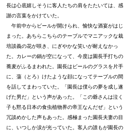
長は心底嬉しそうに客人たちの肩をたたいては、感
謝の言葉をかけていた。
午前中からビールが開けられ、愉快な酒宴がはじ
まった。あちらこちらのテーブルでマニアックな栽
培談義の花が咲き、にぎやかな笑いが耐えなかっ
た。カレーの鍋が空になって、今度は園長手打ちの
蕎麦がふるまわれた。園長はビールのグラスを片手
に、蕩（とろ）けたような顔になってテーブルの間
を話してまわっていた。「園長は僕らの夢を成し遂
げた男だ」という声があった。「この爺さんは泣く
子も黙る日本の食虫植物界の帝王なんだぜ」という
冗談めかした声もあった。感極まった園長夫妻の目
に、いつしか涙が光っていた。客人の誰もが園長の