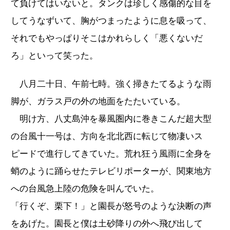
て負けてはいないと。タンクは珍しく感傷的な目を
してうなずいて、胸がつまったように息を吸って、
それでもやっぱりそこはかれらしく「悪くないだ
ろ」といって笑った。
八月二十日、午前七時。強く掃きたてるような雨
脚が、ガラス戸の外の地面をたたいている。
明け方、八丈島沖を暴風圏内に巻きこんだ超大型
の台風十一号は、方向を北北西に転じて物凄いス
ピードで進行してきていた。荒れ狂う風雨に全身を
蛸のように踊らせたテレビリポーターが、関東地方
への台風急上陸の危険を叫んでいた。
「行くぞ、栗下！」と園長が怒号のような決断の声
をあげた。園長と僕は土砂降りの外へ飛び出して