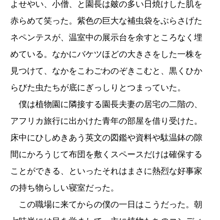
よせやい、小僧、と園長は皴の多い日焼けした肌を
赤らめて笑った。紫色の巨大な補虫袋をぶらさげた
ネペンテスが、温室中の展示台を余すところなく埋
めている。なかにバケツほどの大きさをした一株を
見つけて、なかをこわごわのぞきこむと、黒くひか
らびた虫たちが底にぎっしりとつまっていた。
僕は植物園に隣接する園長夫妻の居宅の二階の、
アフリカ旅行に出かけた青年の部屋を借り受けた。
床中にひしめきあう英文の図鑑や資料や駄温鉢の隙
間にかろうじて布団を敷くスペースだけは確保する
ことができる、といったそれはまさに熱烈な好事家
の持ち物らしい寝室だった。
この職場に来てからの僕の一日はこうだった。朝