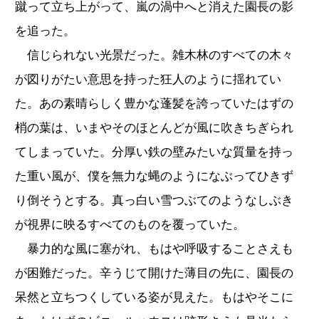
蹴って立ち上がって、嵐の渦中へと消えた園長の影
を追った。
信じられない光景だった。雑木林のすべての木々
が図りがたい意思を持った狂人のように揺れてい
た。あの素晴らしく豊かな蓬髪を誇っていたはずの
梢の葉は、いまやそのほとんどが風に吹きちぎられ
てしまっていた。分厚い鉄の壁みたいな質量を持っ
た重い風が、僕を無力な蝿のようになぶってひきず
り倒そうとする。真っ白い雪つぶてのようなしぶき
が視界に映るすべてのものを覆っていた。
暴力的な風に塞がれ、もはや呼吸することさえも
が困難だった。辛うじて開けた薄目の先に、園長の
呆然と立ちつくしている姿が見えた。もはやそこに