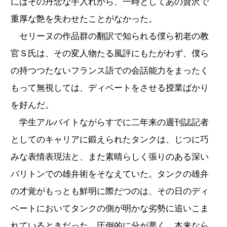
にはその丹念な手入れから、一時としてあの贅沢で
重厚な艶を失わせたことがなかった。
セリーヌの作品群の翻訳で知られる僕ら初老の教
官Ｓ氏は、その変人物たる風評にもたがわず、僕ら
の持つつたないフランス語での会話能力をまったく
もって無視しては、ディベートをさせる授業ばかり
を好んだ。
学生アルバイトながらすでに二年来の週刊誌記者
としてのキャリアに鍛えられたタンクは、じつに巧
みな表情表現法と、また素晴らしく張りのある深い
バリトンでの雄弁術をそなえていた。タンクの雄弁
の才覚がもっとも鮮明に際だつのは、その日のディ
ベートにおいてタンクの側が明かな劣勢に追いこま
れているときだった。圧倒的に分が悪く、本来なら