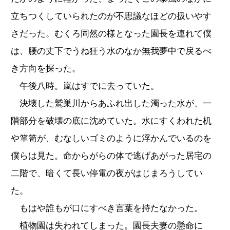
立ちつくしていられたのが不思議なほどの扱いやす
さだった。むくろ同然の様となった園長を連れて僕
は、腰の丈下でうね狂う水のなか無我夢中で戻るべ
き方向を探った。
午後八時。嵐はすでに去っていた。
決壊した鷲巣川からあふれ出した濁った水が、一
階部分を破壊の底に沈めていた。水にすくわれた机
や箪笥が、むなしいゴミのように浮かんでいるのを
僕らは見た。命からがらの体で逃げあがった居宅の
二階で、暗くて長い停電の夜がはじまろうしてい
た。
もはや誰もが口にすべき言葉を持たなかった。
植物園は失われてしまった。園長夫妻の懸命に