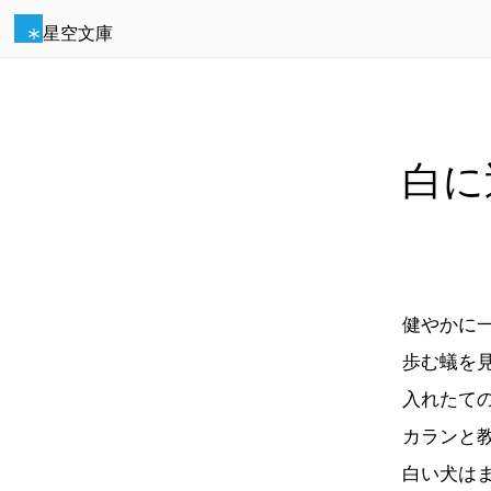
星空文庫
白に
健やかに
歩む蟻を
入れたて
カランと
白い犬は