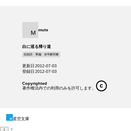
mute
M
白に巡る帰り道
自由詩
掌編
全年齢対象
更新日
2012-07-03
登録日
2012-07-03
Copyrighted
著作権法内での利用のみを許可します。
星空文庫