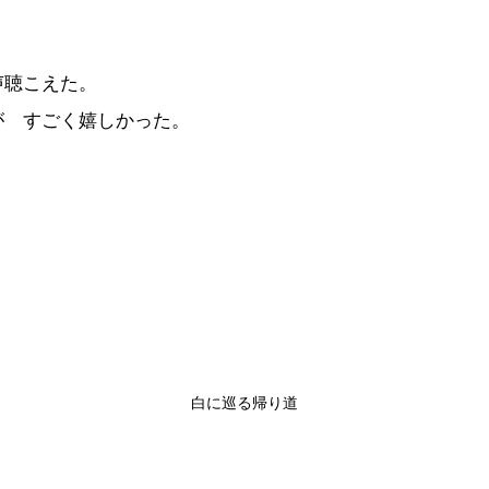
声聴こえた。
が すごく嬉しかった。
白に巡る帰り道