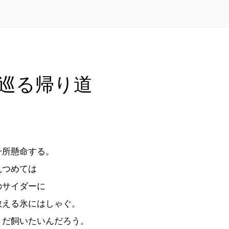
巡る帰り道
一所懸命する。
見つめては
のサイダーに
教える氷にはしゃぐ。
まだ飼いたいんだろう。