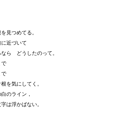
根を見つめてる。
前に近づいて
るなら どうしたのって。
まで
まで
け根を気にしてく。
の白のライン，
文字は浮かばない。