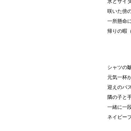
氷とサイ
咲いた傍
一所懸命
帰りの暇
シャツの
元気一杯
迎えのバ
隣の子と
一緒に一
ネイビー