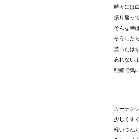
時々には
振り返っ
そんな時
そうした
貰ったは
忘れない
些細で気
カーテン
少しくす
軽いつね