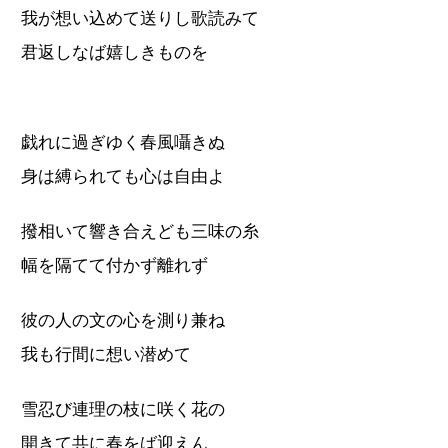
我が想い込めて送りし歌読みて
君返しなば嬉しきものを
戯れに過ぎゆく春風囁きぬ
身は縛られても心は自由よ
撥相いて響き合えども三味の糸
幅を隔てて付かず離れず
彼の人の文の心を測り兼ね
我も行間に想い潜めて
雪忍び連理の枝に咲く花の
開きて共に春をば迎えん