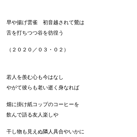
早や揚げ雲雀 初音越されて鶯は
舌を打ちつつ谷を彷徨う
（２０２０／０３・０２）
若人を羨む心も今はなし
やがて彼らも老い逝く身なれば
畑に掛け紙コップのコーヒーを
飲んで語る友人楽しや
干し物も見えぬ隣人具合やいかに