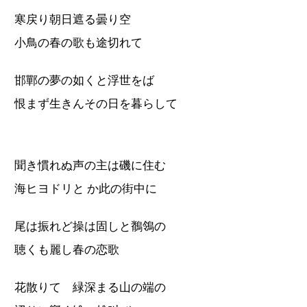
寒戻り朝日遮る曇り空
小鳥の春の歌も途切れて
邯鄲の夢の如くと浮世をば
恨まず生きんその日を暮らして
聞き慣れぬ声の主は磯に住む
海ヒヨドリと か此の街中に
尾は振れど操は固しと鶺鴒の
聴くも麗し春の恋歌
花散りて 緑深まる山の端の