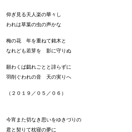
仰ぎ見る天人楽の華々し
われは草葉の虫の声かな
梅の花 年を重ねて銘木と
なれども若芽を 影に守りぬ
願わくば戯れごとと誹らずに
羽削ぐわれの音 天の実りへ
（２０１９／０５／０６）
今宵また切なき思いをゆきづりの
君と契りて枕寝の夢に