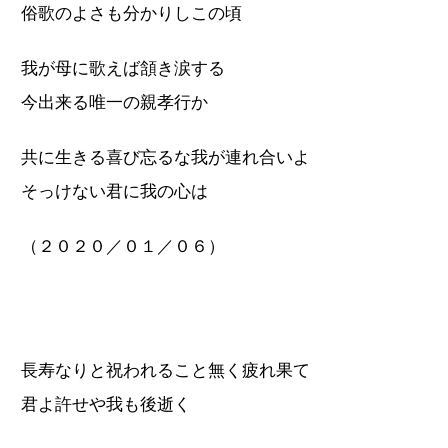
俗歌のよさも分かりしこの頃
我が母に歌えば頷き涙する
今出来る唯一の親孝行か
共に生きる喜び忘るな我が連れ合いよ
そっけない君に我の心は
（２０２０／０１／０６）
長寿なりと祝われること無く疲れ果て
君よ許せや我も後逝く