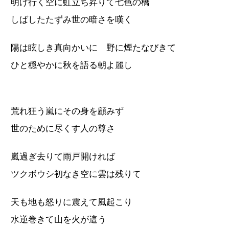
明け行く空に虹立ち昇りて七色の橋
しばしたたずみ世の暗さを嘆く
陽は眩しき真向かいに 野に煙たなびきて
ひと穏やかに秋を語る朝よ麗し
荒れ狂う嵐にその身を顧みず
世のために尽くす人の尊さ
嵐過ぎ去りて雨戸開ければ
ツクボウシ初なき空に雲は残りて
天も地も怒りに震えて風起こり
水逆巻きて山を火が這う