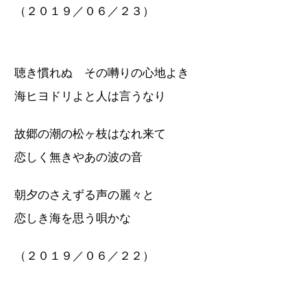
（２０１９／０６／２３）
聴き慣れぬ その囀りの心地よき
海ヒヨドリよと人は言うなり
故郷の潮の松ヶ枝はなれ来て
恋しく無きやあの波の音
朝夕のさえずる声の麗々と
恋しき海を思う唄かな
（２０１９／０６／２２）