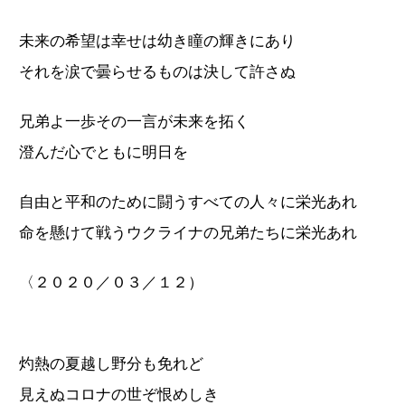
未来の希望は幸せは幼き瞳の輝きにあり
それを涙で曇らせるものは決して許さぬ
兄弟よ一歩その一言が未来を拓く
澄んだ心でともに明日を
自由と平和のために闘うすべての人々に栄光あれ
命を懸けて戦うウクライナの兄弟たちに栄光あれ
〈２０２０／０３／１２）
灼熱の夏越し野分も免れど
見えぬコロナの世ぞ恨めしき