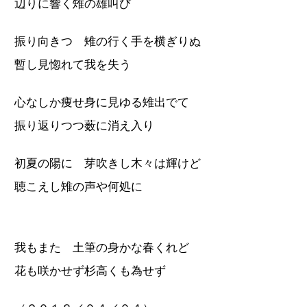
辺りに響く雉の雄叫び
振り向きつ 雉の行く手を横ぎりぬ
暫し見惚れて我を失う
心なしか痩せ身に見ゆる雉出でて
振り返りつつ薮に消え入り
初夏の陽に 芽吹きし木々は輝けど
聴こえし雉の声や何処に
我もまた 土筆の身かな春くれど
花も咲かせず杉高くも為せず