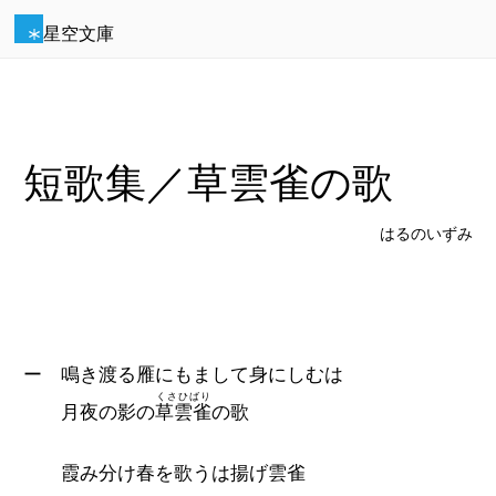
星空文庫
短歌集／草雲雀の歌
はるのいずみ
ー 鳴き渡る雁にもまして身にしむは
くさひばり
月夜の影の
草雲雀
の歌
霞み分け春を歌うは揚げ雲雀