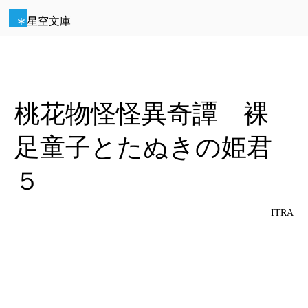
星空文庫
桃花物怪怪異奇譚 裸
足童子とたぬきの姫君
５
ITRA