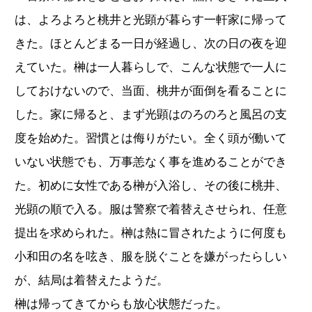
は、よろよろと桃井と光顕が暮らす一軒家に帰って
きた。ほとんどまる一日が経過し、次の日の夜を迎
えていた。榊は一人暮らしで、こんな状態で一人に
しておけないので、当面、桃井が面倒を看ることに
した。家に帰ると、まず光顕はのろのろと風呂の支
度を始めた。習慣とは侮りがたい。全く頭が働いて
いない状態でも、万事恙なく事を進めることができ
た。初めに女性である榊が入浴し、その後に桃井、
光顕の順で入る。服は警察で着替えさせられ、任意
提出を求められた。榊は熱に冒されたように何度も
小和田の名を呟き、服を脱ぐことを嫌がったらしい
が、結局は着替えたようだ。
榊は帰ってきてからも放心状態だった。