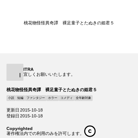
桃花物怪怪異奇譚 裸足童子とたぬきの姫君５
ITRA
I
宜しくお願いいたします。
桃花物怪怪異奇譚 裸足童子とたぬきの姫君５
小説
短編
ファンタジー
ホラー
コメディ
全年齢対象
更新日
2015-10-18
登録日
2015-10-18
Copyrighted
著作権法内での利用のみを許可します。