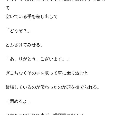
て
空いている手を差し出して
「どうぞ？」
とふざけてみせる。
「あ、りがとう、ございます。」
ぎこちなくその手を取って車に乗り込むと
緊張しているのが伝わったのか頭を撫でられる。
「閉めるよ」