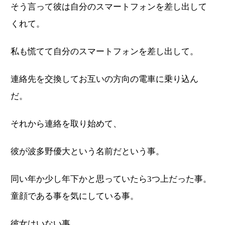
そう言って彼は自分のスマートフォンを差し出して
くれて。
私も慌てて自分のスマートフォンを差し出して。
連絡先を交換してお互いの方向の電車に乗り込ん
だ。
それから連絡を取り始めて、
彼が波多野優大という名前だという事。
同い年か少し年下かと思っていたら3つ上だった事。
童顔である事を気にしている事。
彼女はいない事。