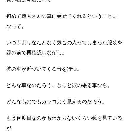
初めて優大さんの車に乗せてくれるということに
なって。
いつもよりなんとなく気合の入ってしまった服装を
鏡の前で再確認しながら。
彼の車が近づいてくる音を待つ。
どんな車なのだろう、きっと彼の乗る車なら。
どんなものでもカッコよく見えるのだろう。
もう何度目なのかもわからないくらい鏡を見ている
が