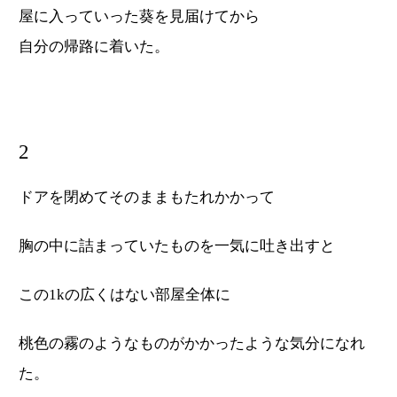
屋に入っていった葵を見届けてから
自分の帰路に着いた。
2
ドアを閉めてそのままもたれかかって
胸の中に詰まっていたものを一気に吐き出すと
この1kの広くはない部屋全体に
桃色の霧のようなものがかかったような気分になれ
た。