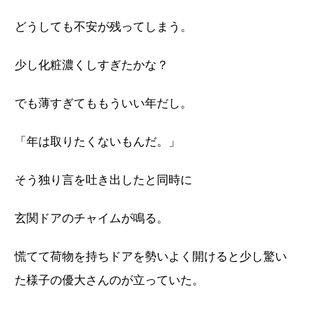
どうしても不安が残ってしまう。
少し化粧濃くしすぎたかな？
でも薄すぎてももういい年だし。
「年は取りたくないもんだ。」
そう独り言を吐き出したと同時に
玄関ドアのチャイムが鳴る。
慌てて荷物を持ちドアを勢いよく開けると少し驚い
た様子の優大さんのが立っていた。