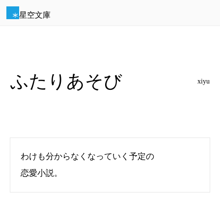
星空文庫
ふたりあそび
xiyu
わけも分からなくなっていく予定の
恋愛小説。