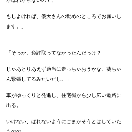
かはわからないので、
もしよければ、優大さんの勧めのところでお願いし
ます。」
「そっか、免許取ってなかったんだっけ？
じゃあとりあえず適当に走っちゃおうかな、葵ちゃ
ん緊張してるみたいだし。」
車がゆっくりと発進し、住宅街から少し広い道路に
出る。
いけない、ばれないようにごまかそうとはしていた
ものの。