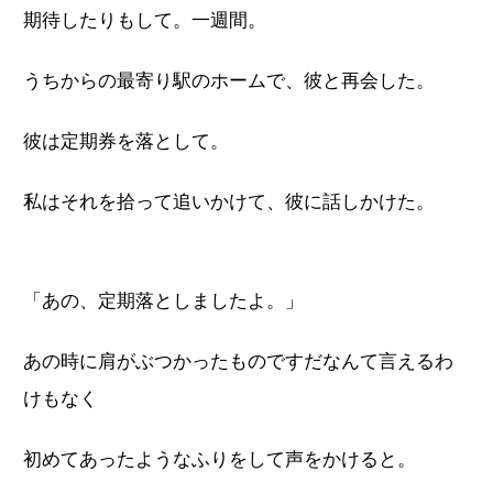
期待したりもして。一週間。
うちからの最寄り駅のホームで、彼と再会した。
彼は定期券を落として。
私はそれを拾って追いかけて、彼に話しかけた。
「あの、定期落としましたよ。」
あの時に肩がぶつかったものですだなんて言えるわ
けもなく
初めてあったようなふりをして声をかけると。