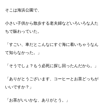
そこは海浜公園で、
小さい子供から散歩する老夫婦などいろいろな人た
ちで賑わっていた。
「すごい、車だとこんなにすぐ海に着いちゃうなん
て知らなかった。」
「そうでしょ？もう必死に探し回ったんだから。」
「ありがとうございます、コーヒーとお茶どっちが
いいですか？」
「お茶がいいかな、ありがとう。」