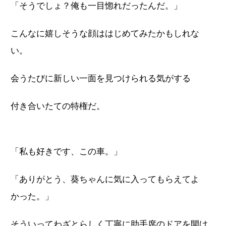
「そうでしょ？俺も一目惚れだったんだ。」
こんなに嬉しそうな顔ははじめてみたかもしれな
い。
会うたびに新しい一面を見つけられる気がする
付き合いたての特権だ。
「私も好きです、この車。」
「ありがとう、葵ちゃんに気に入ってもらえてよ
かった。」
そういってわざとらしく丁寧に助手席のドアを開け