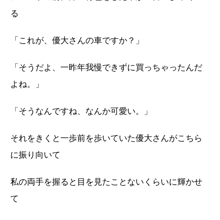
る
「これが、優大さんの車ですか？」
「そうだよ、一昨年我慢できずに買っちゃったんだ
よね。」
「そうなんですね、なんか可愛い。」
それをきくと一歩前を歩いていた優大さんがこちら
に振り向いて
私の両手を握ると目を見たことないくらいに輝かせ
て