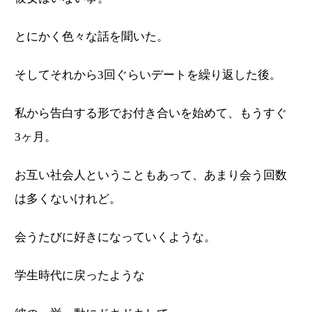
とにかく色々な話を聞いた。
そしてそれから3回ぐらいデートを繰り返した後。
私から告白する形でお付き合いを始めて、もうすぐ
3ヶ月。
お互い社会人ということもあって、あまり会う回数
は多くないけれど。
会うたびに好きになっていくような。
学生時代に戻ったような