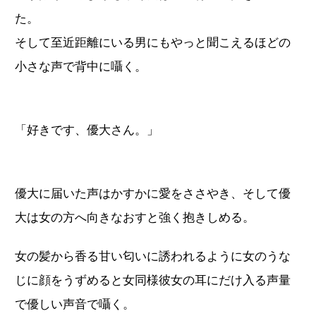
た。
そして至近距離にいる男にもやっと聞こえるほどの
小さな声で背中に囁く。
「好きです、優大さん。」
優大に届いた声はかすかに愛をささやき、そして優
大は女の方へ向きなおすと強く抱きしめる。
女の髪から香る甘い匂いに誘われるように女のうな
じに顔をうずめると女同様彼女の耳にだけ入る声量
で優しい声音で囁く。