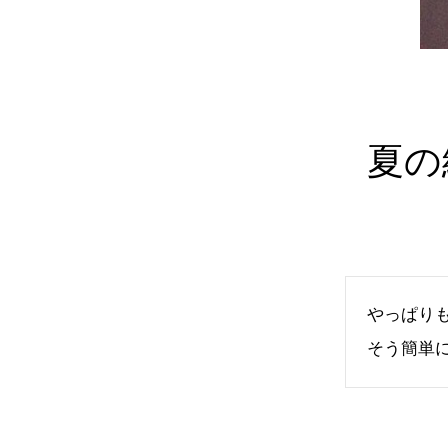
夏の
やっぱり
そう簡単