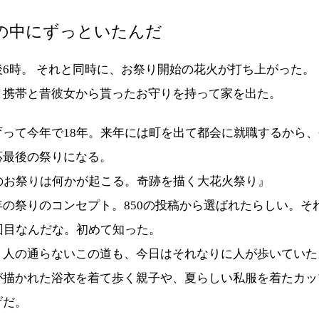
の中にずっといたんだ
後6時。 それと同時に、お祭り開始の花火が打ち上がった。
と携帯と昔彼女から貰ったお守りを持って家を出た。
育って今年で18年。来年には町を出て都会に就職するから
応最後の祭りになる。
目のお祭りは何かが起こる。奇跡を描く大花火祭り』
年の祭りのコンセプト。850の投稿から選ばれたらしい。そ
回目なんだな。初めて知った。
く人の通らないこの道も、今日はそれなりに人が歩いていた
が描かれた浴衣を着て歩く親子や、夏らしい私服を着たカッ
げだ。