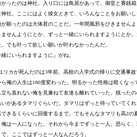
向かったのは神社。入り口には鳥居があって、御堂と賽銭箱
な神社。ここにはよく彼女ときて、いろんなことをお願いし
俺が願ったのは大体君のことだ。一年間風邪をひきませんよ
しませんようにとか、ずっと一緒にいられますようにとか。
た。でも叶って欲しい願いが叶わなかったんだ。
一緒にいられますように』がね。
─ユリカが死んだのは3年前。高校の入学式の帰りに交通事故
から俺の人生は180度変わった。明るかった性格は暗くなっ
も立ち直れない俺を見兼ねて友達も離れていった。残ったの
あいがあるタマリぐらいだ。タマリはずっと待っていてくれ
話できるくらいに回復するまで。でもそんなタマリも高2の
、俺は一人になった。それから今までずっと一人。恐らく、環
まで、ここではずっと一人なんだろう。