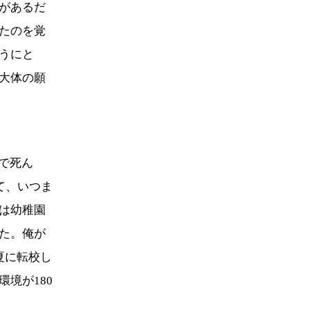
があるだ
たのを覚
うにと
大体の願
で死ん
て、いつま
は幼稚園
た。俺が
夏に転校し
境が180