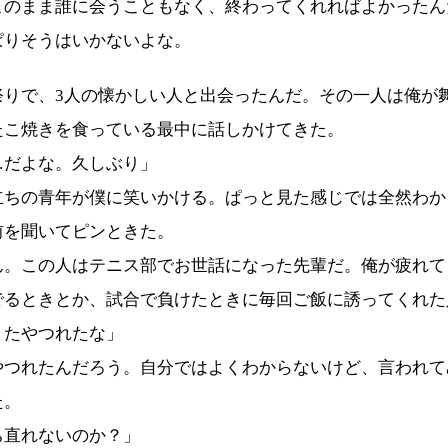
このまま誰に会うこともなく、終わってくれればよかったん
ぱりそうはいかないよな。
祭りで、3人の懐かしい人と出会ったんだ。その一人は俺が
たこ焼きを食っている最中に話しかけてきた。
…だよな。久しぶり」
立ちの青年が僕に笑いかける。ぱっと見た感じでは全然わか
前を聞いてピンときた。
ん。この人はテニス部でお世話になった先輩だ。俺が疲れて
でるときとか、試合で負けたときに毎回ご飯に誘ってくれた
またやつれたな」
やつれたんだろう。自分ではよくわからないけど、言われて
た。
ち直れないのか？」