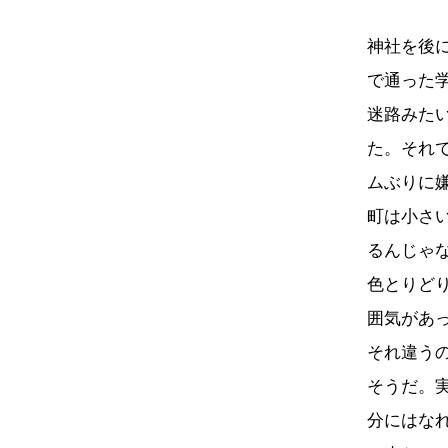
神社を後
で通った
迷路みた
た。それで
ムぶりに
町は小さ
るんじゃ
色とりど
囲気があ
それ違う
そうだ。
分にはな