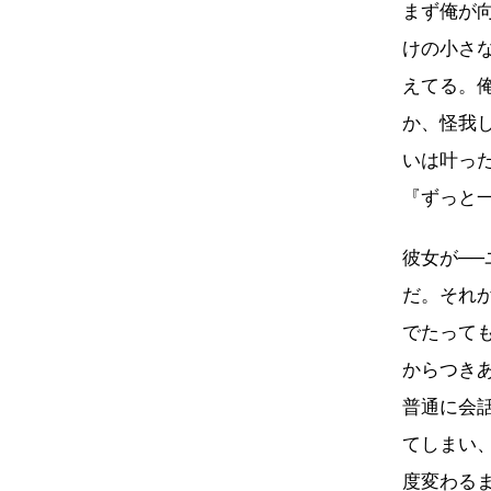
まず俺が
けの小さ
えてる。
か、怪我
いは叶っ
『ずっと
彼女が─
だ。それ
でたって
からつき
普通に会
てしまい
度変わる