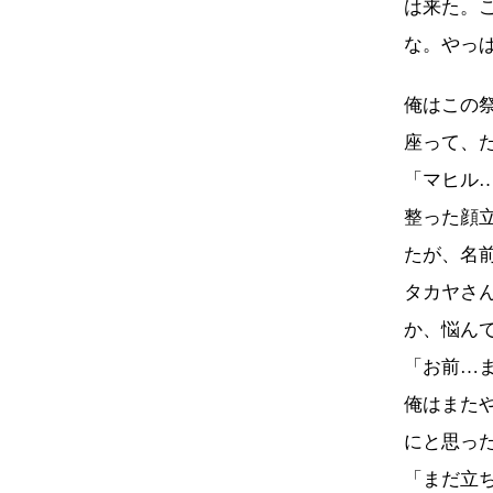
は来た。
な。やっ
俺はこの
座って、
「マヒル
整った顔
たが、名
タカヤさ
か、悩ん
「お前…
俺はまた
にと思っ
「まだ立