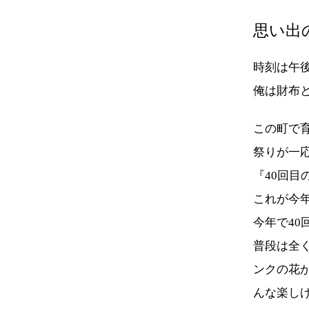
思い出
時刻は午
俺は財布
この町で
祭りが一
『40回
これが今
今年で40
普段は全
ンクの花
んな楽し