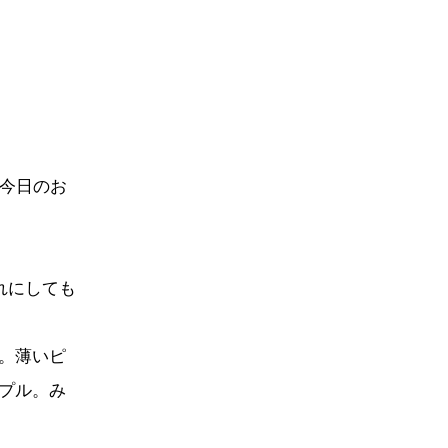
、今日のお
れにしても
。薄いピ
プル。み