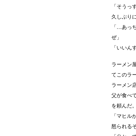
「そうっ
久しぶり
「…あっ
ぜ」
「いいん
ラーメン
てこのラ
ラーメン
父が食べ
を頼んだ
「マヒル
怒られる