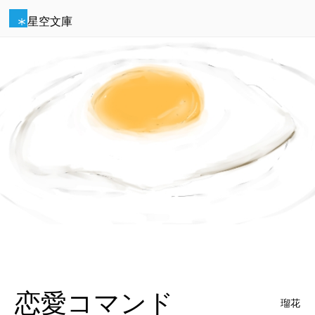
星空文庫
恋愛コマンド
瑠花