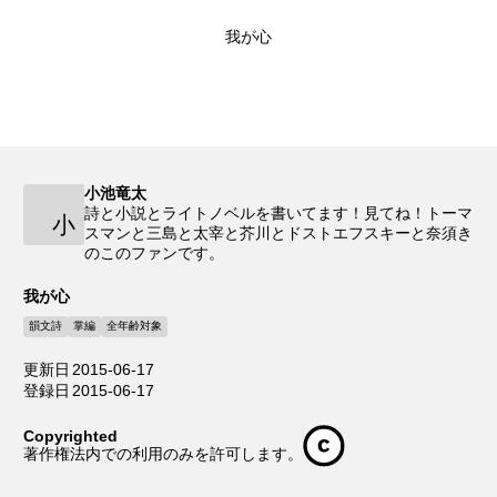
我が心
小池竜太
詩と小説とライトノベルを書いてます！見てね！トーマ
小
スマンと三島と太宰と芥川とドストエフスキーと奈須き
のこのファンです。
我が心
韻文詩
掌編
全年齢対象
更新日
2015-06-17
登録日
2015-06-17
Copyrighted
著作権法内での利用のみを許可します。