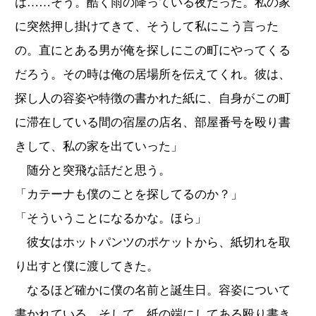
は……そう。酷く雨の降っている夜だった。私の家
に突然押し掛けてきて、そうして私にこう言った
の。直にとある男が俺を探しにこの町にやってくる
だろう。その時は俺の居場所を伝えてくれ。彼は、
探し人の容姿や特徴の書かれた紙に、自身がこの町
に滞在している間の宿屋の店名、部屋番号を殴り書
きして、私の家を出ていった」
随分と突飛な話だと思う。
「カテーナも僕のことを探してるのか？」
「そういうことになるかな。ほら」
彼女はホットパンツのポケットから、紙切れを取
り出すと僕に渡してきた。
なるほど確かに僕の名前と誕生日。容姿について
書かれている。そして、紙の端にしてある殴り書き