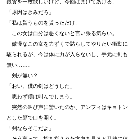
銀貨を一枚欲しいけど、今回はまけてあげる」
「原因はきみだろ」
「私は貰うものを貰っただけ」
この女は自分は悪くないと言い張る気らい。
傲慢なこの女を力ずくで黙らしてやりたい衝動に
駆られるが、今は体に力が入らないし、手元に剣も
無い……。
剣が無い？
「おい、僕の剣はどうした」
思わず僕は叫んでしまう。
突然の叫び声に驚いたのか、アンフィはキョトン
とした顔で口を開く。
「剣ならそこだよ」
そう言って、指を指された方向を見ると乱雑に積