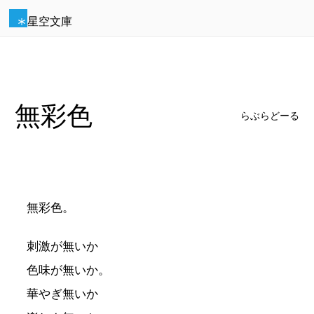
星空文庫
無彩色
らぶらどーる
無彩色。
刺激が無いか
色味が無いか。
華やぎ無いか