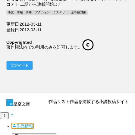
コア！ 二話から連載開始よ♪
小説
掌編
青春
アクション
ミステリー
全年齢対象
更新日
2012-03-11
登録日
2012-03-11
Copyrighted
著作権法内での利用のみを許可します。
ツイート
作品リスト
作品を掲載する
小説投稿サイト
星空文庫
作品情報