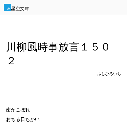
星空文庫
川柳風時事放言１５０
２
ふじひろいち
歯がこぼれ
おちる日ちかい