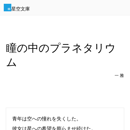
星空文庫
瞳の中のプラネタリウ
ム
一 雅
青年は空への憧れを失くした。
彼女は星への希望を膨らませ続けた。