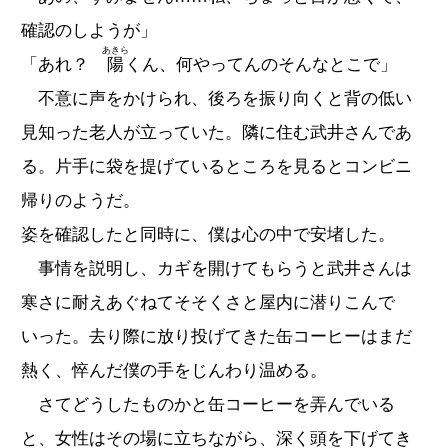
確認のしようが」
あきら
「あれ？
陽
くん、何やってんのそんなとこで」
不意に声をかけられ、後ろを振り向くと背の低い
見知った老人が立っていた。隣に住む武井さんであ
る。片手に袋を提げているところを見るとコンビニ
帰りのようだ。
姿を確認したと同時に、僕は心の中で安堵した。
事情を説明し、カギを開けてもらうと武井さんは
寒さに耐えあぐねてそそくさと屋内に潜りこんで
いった。去り際に放り投げてきた缶コーヒーはまだ
熱く、悴んだ僕の手をじんわり温める。
さてどうしたものかと缶コーヒーを弄んでいる
と、女性はその場に立ちながら、深く頭を下げてき