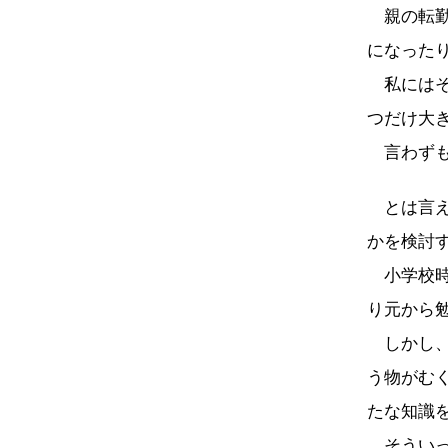
親の転勤
になった
私にはそ
つだけ大
言わずも
とは言え
かを検討
小学校時
り元から
しかし、
う物がむ
たな知識
そういっ