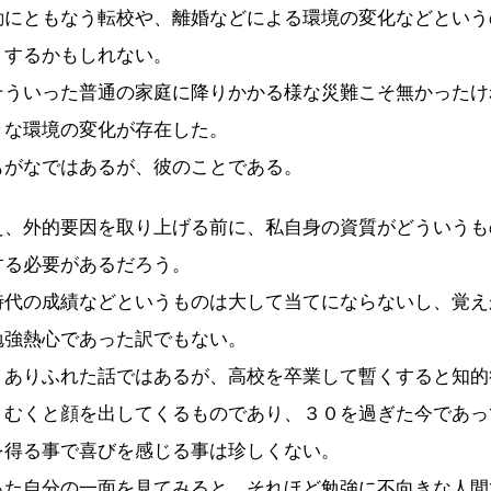
にともなう転校や、離婚などによる環境の変化などという
りするかもしれない。
ういった普通の家庭に降りかかる様な災難こそ無かったけ
きな環境の変化が存在した。
がなではあるが、彼のことである。
、外的要因を取り上げる前に、私自身の資質がどういうも
する必要があるだろう。
代の成績などというものは大して当てにならないし、覚え
勉強熱心であった訳でもない。
ありふれた話ではあるが、高校を卒業して暫くすると知的
くむくと顔を出してくるものであり、３０を過ぎた今であっ
を得る事で喜びを感じる事は珍しくない。
た自分の一面を見てみると、それほど勉強に不向きな人間