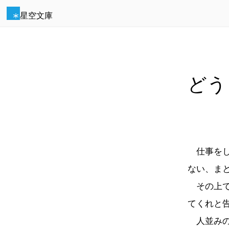
星空文庫
どう
仕事をし
ない、ま
その上で
てくれと
人並みの