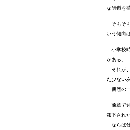
な研鑽を
そもそも
いう傾向
小学校時
がある。
それが、
た少ない
偶然の一
前章で述
却下され
ならば仕