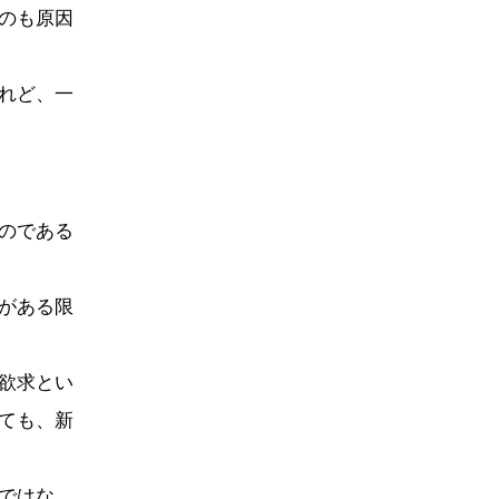
のも原因
れど、一
のである
がある限
欲求とい
ても、新
ではな