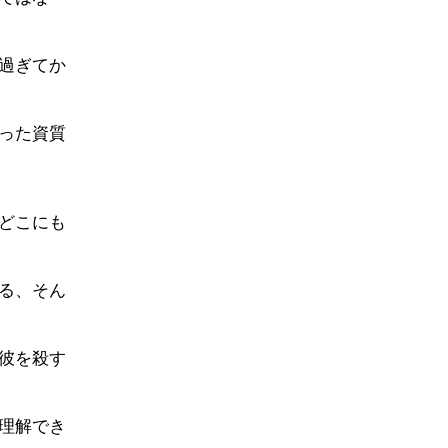
過ぎてか
った資質
どこにも
る、そん
彼を殺す
理解でき