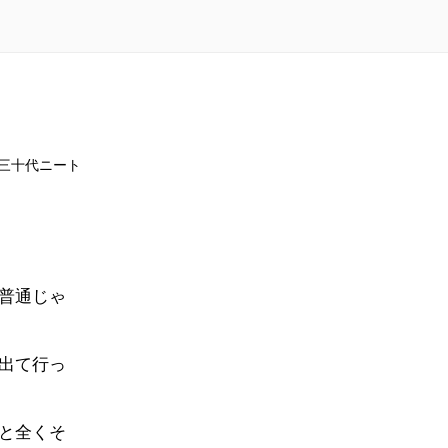
三十代ニート
普通じゃ
出て行っ
と全くそ