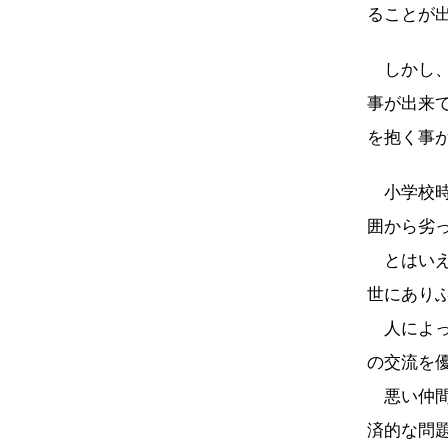
ることが
しかし、
事が出来
を抱く事
小学校時
囲から劣
とはいえ
世にあり
人によっ
の交流を
悪い仲間
済的な問