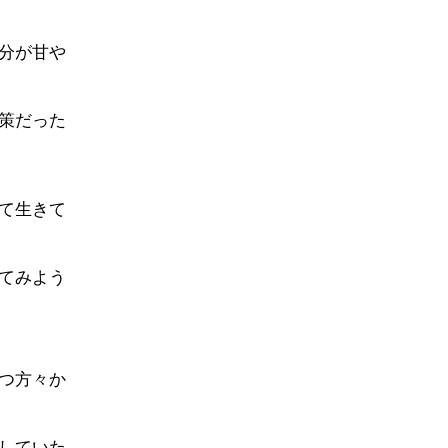
分が甘や
策だった
て生きて
てみよう
つ方々か
していた