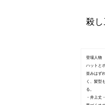
殺し
登場人物
ハットと
並みはず
く、髪型
・井上丈