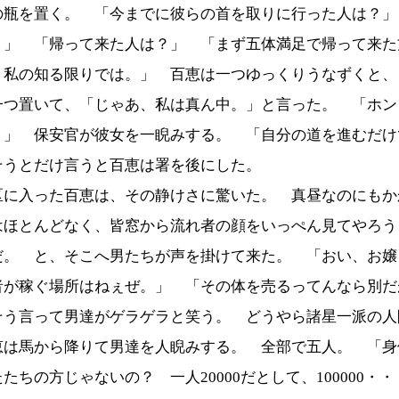
の瓶を置く。 「今までに彼らの首を取りに行った人は？」
。」 「帰って来た人は？」 「まず五体満足で帰って来た
 私の知る限りでは。」 百恵は一つゆっくりうなずくと、
一つ置いて、「じゃあ、私は真ん中。」と言った。 「ホン
？」 保安官が彼女を一睨みする。 「自分の道を進むだけ
そうとだけ言うと百恵は署を後にした。
区に入った百恵は、その静けさに驚いた。 真昼なのにもか
はほとんどなく、皆窓から流れ者の顔をいっぺん見てやろう
だ。 と、そこへ男たちが声を掛けて来た。 「おい、お嬢
者が稼ぐ場所はねぇぜ。」 「その体を売るってんなら別だ
そう言って男達がゲラゲラと笑う。 どうやら諸星一派の人
恵は馬から降りて男達を人睨みする。 全部で五人。 「身
たちの方じゃないの？ 一人20000だとして、100000・