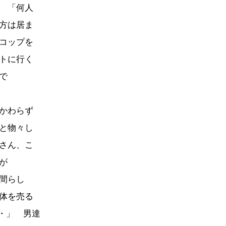
 「何人
方は居ま
コップを
トに行く
で
かわらず
と物々し
さん、こ
が
間らし
体を売る
・・」 男達