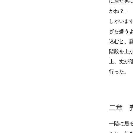
に居た男
かね？」
しゃいま
ぎを嫌う
込むと、
階段を上
上、丈が
行った
二章 
一階に居