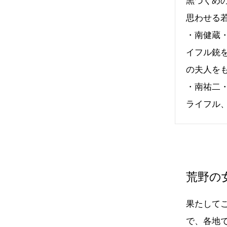
黒づくめ
思わせる
・南健蔵
イフル銃
の夫人を
・南祐二
ライフル
荒野の
果たして
で、各地