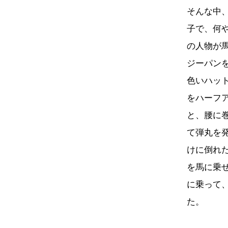
そんな中
子で、何
の人物が
ジーパン
色いハッ
をハーフ
と、腰に
て弾丸を
けに倒れ
を馬に乗
に乗って
た。