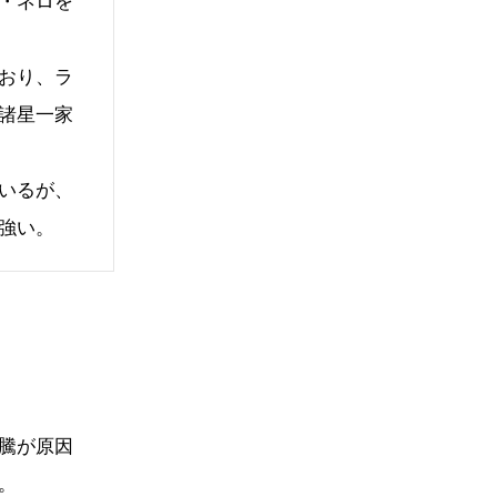
・ネロを
おり、ラ
諸星一家
いるが、
強い。
騰が原因
。