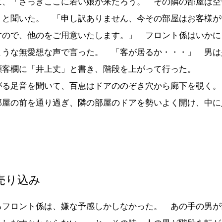
に、「さっきここに若い娘が来たろう。 その隣の部屋は空
 と聞いた。 「申し訳ありません、今その部屋はお客様が
すので、他のをご用意いたします。」 フロント係はいかに
ような無愛想な声で言った。 「客が居るか・・・」 男は
顧客欄に「井上丈」と書き、階段を上がって行った。
がる足音を聞いて、百恵はドアののぞき穴から廊下を覗く。
部屋の前を通り過ぎ、隣の部屋のドアを勢いよく開け、中に
。
売り込み
るフロント係は、嫌な予感しかしなかった。 あの手の男が