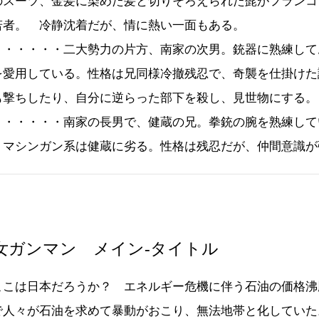
のスーツ、金髪に染めた髪と切りそろえられた髭がフランコ
若者。 冷静沈着だが、情に熱い一面もある。
・・・・・・二大勢力の片方、南家の次男。銃器に熟練して
を愛用している。性格は兄同様冷撤残忍で、奇襲を仕掛けた
も撃ちしたり、自分に逆らった部下を殺し、見世物にする。
・・・・・・南家の長男で、健蔵の兄。拳銃の腕を熟練して
、マシンガン系は健蔵に劣る。性格は残忍だが、仲間意識が
女ガンマン メイン-タイトル
ここは日本だろうか？ エネルギー危機に伴う石油の価格沸
で人々が石油を求めて暴動がおこり、無法地帯と化していた