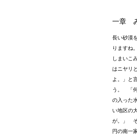
一章 
長い砂漠
りますね
しまいこ
はニヤリ
よ。」と
う。 「
の入った
い地区の
が。」 
円の南一