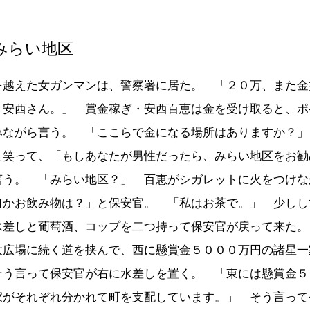
みらい地区
を越えた女ガンマンは、警察署に居た。 「２０万、また金
。安西さん。」 賞金稼ぎ・安西百恵は金を受け取ると、ポ
みながら言う。 「ここらで金になる場所はありますか？」
と笑って、「もしあなたが男性だったら、みらい地区をお勧
言う。 「みらい地区？」 百恵がシガレットに火をつけな
何かお飲み物は？」と保安官。 「私はお茶で。」 少しし
水差しと葡萄酒、コップを二つ持って保安官が戻って来た。
大広場に続く道を挟んで、西に懸賞金５０００万円の諸星一
そう言って保安官が右に水差しを置く。 「東には懸賞金５
家がそれぞれ分かれて町を支配しています。」 そう言って