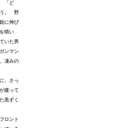
 「ど
う。 野
銃に伸び
を噴い
ていた男
ガンマン
、凄みの
に、さっ
が建って
た黒ずく
フロント