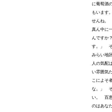
に葡萄酒
もいます
せんね。
真ん中に
んですか
す。」 
みらい地
人の気配
い雰囲気
こによそ
な。」 
い。 百
のはあなた