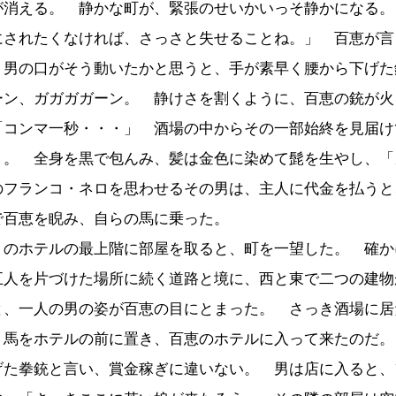
が消える。 静かな町が、緊張のせいかいっそ静かになる。
にされたくなければ、さっさと失せることね。」 百恵が言
 男の口がそう動いたかと思うと、手が素早く腰から下げた
ーン、ガガガガーン。 静けさを割くように、百恵の銃が火
コンマ一秒・・・」 酒場の中からその一部始終を見届け
く。 全身を黒で包んみ、髪は金色に染めて髭を生やし、「
のフランコ・ネロを思わせるその男は、主人に代金を払うと
で百恵を睨み、自らの馬に乗った。
くのホテルの最上階に部屋を取ると、町を一望した。 確か
五人を片づけた場所に続く道路と境に、西と東で二つの建物
と、一人の男の姿が百恵の目にとまった。 さっき酒場に居
、馬をホテルの前に置き、百恵のホテルに入って来たのだ。
げた拳銃と言い、賞金稼ぎに違いない。 男は店に入ると、