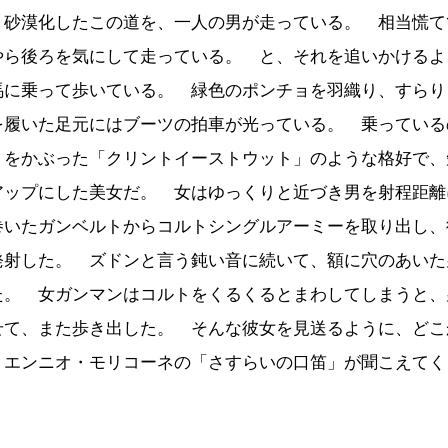
、砂漠化したこの道を、一人の男が走っている。 相当慌て
やら後ろを気にして走っている。 と、それを追いかけるよ
馬に乗って歩いている。 緑色のポンチョを羽織り、すらり
を履いた足元にはブーツの拍車が光っている。 乗っている
トをかぶった「クリントイーストウット」のような格好で、
アップにした美女だ。 女はゆっくりと近づき男を射程距離
巻いたガンベルトからコルトシングルアーミーを取り出し、
発射した。 ズドンと言う鈍い音に続いて、額に穴のあいた
た。 女ガンマンはコルトをくるくるとまわしてしまうと、
せて、また歩き出した。 そんな彼女を見送るように、どこ
、エンニオ・モリコーネの「さすらいの口笛」が聞こえてく