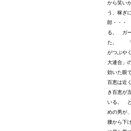
から笑い
う、稼ぎ
郎・・・
る。 ガ
た。 「
がつぶや
大連合」
効いた眼
百恵は近
き百恵が
いる。 
めの男が
腰から下