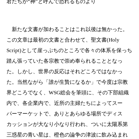
君たちが“神”と呼んで恐れるものより
新たな文書が加わることはこれ以後は無かった。
この文章は最初の文書と合わせて、聖文書(Holy
Script)として崖っぷちのところで各々の体系を保っち
踏ん張っていた各宗教で崇め奉られることとなっ
た。しかし、世界の反応はそれどころではなかっ
た。当然ながら「誰が生贄になるか」で今度は宗教
界どころでなく、WSG総会を筆頭に、その下部組織
内で、各企業内で、近所の主婦たちによってスー
パーマーケットで、ありとあらゆる場所でディス
カッションが大なり小なり行われ、ついに太陽系第
三惑星の青い星は、橙色の論争の津波に飲み込まれ