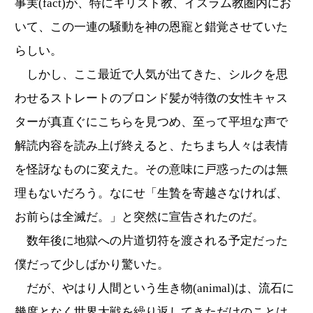
事実(fact)が、特にキリスト教、イスラム教圏内にお
いて、この一連の騒動を神の恩寵と錯覚させていた
らしい。
しかし、ここ最近で人気が出てきた、シルクを思
わせるストレートのブロンド髪が特徴の女性キャス
ターが真直ぐにこちらを見つめ、至って平坦な声で
解読内容を読み上げ終えると、たちまち人々は表情
を怪訝なものに変えた。その意味に戸惑ったのは無
理もないだろう。なにせ「生贄を寄越さなければ、
お前らは全滅だ。」と突然に宣告されたのだ。
数年後に地獄への片道切符を渡される予定だった
僕だって少しばかり驚いた。
だが、やはり人間という生き物(animal)は、流石に
幾度となく世界大戦を繰り返してきただけのことは