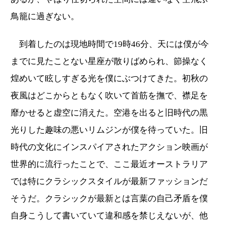
鳥籠に過ぎない。
到着したのは現地時間で19時46分、天には僕が今
までに見たことない星座が散りばめられ、節操なく
煌めいて眩しすぎる光を僕にぶつけてきた。初秋の
夜風はどこからともなく吹いて首筋を撫で、襟足を
靡かせると虚空に消えた。空港を出ると旧時代の黒
光りした趣味の悪いリムジンが僕を待っていた。旧
時代の文化にインスパイアされたアクション映画が
世界的に流行ったことで、ここ最近オーストラリア
では特にクラシックスタイルが最新ファッションだ
そうだ。クラシックが最新とは言葉の自己矛盾を僕
自身こうして書いていて違和感を禁じえないが、他