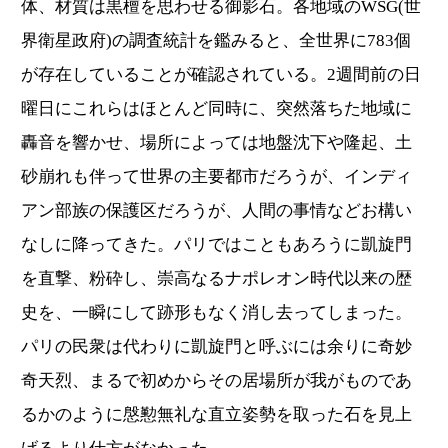
体、材質は黒檀を思わせる御影石。各地域のWSG(世
界衛星政府)の調査統計を鑑みると、全世界に783個
が存在していることが確認されている。2週間前の日
曜日にこれらはほとんど同時に、突然落ちた地域に
轟音を響かせ、場所によっては地盤沈下や隆起、土
砂崩れも伴って世界の主要都市だろうが、インディ
アン部族の保護区だろうが、人間の事情などお構い
なしに降ってきた。パリではこともあろうに凱旋門
を直撃、粉砕し、崇高なるナポレオン時代以来の歴
史を、一瞬にして跡形もなく消し去ってしまった。
パリの民衆は代わりに凱旋門と呼ぶには余りに奇妙
奇天烈、まるで初めからその居場所が我がものであ
るかのように慇懃無礼な直立姿勢を取った石を見上