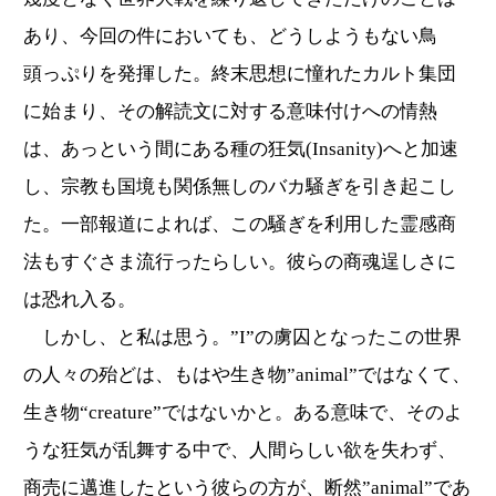
あり、今回の件においても、どうしようもない鳥
頭っぷりを発揮した。終末思想に憧れたカルト集団
に始まり、その解読文に対する意味付けへの情熱
は、あっという間にある種の狂気(Insanity)へと加速
し、宗教も国境も関係無しのバカ騒ぎを引き起こし
た。一部報道によれば、この騒ぎを利用した霊感商
法もすぐさま流行ったらしい。彼らの商魂逞しさに
は恐れ入る。
しかし、と私は思う。”I”の虜囚となったこの世界
の人々の殆どは、もはや生き物”animal”ではなくて、
生き物“creature”ではないかと。ある意味で、そのよ
うな狂気が乱舞する中で、人間らしい欲を失わず、
商売に邁進したという彼らの方が、断然”animal”であ