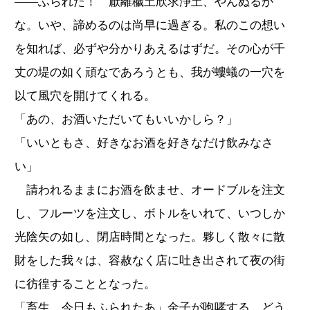
――ふられた！ 厭離穢土欣求浄土、やんぬるか
な。いや、諦めるのは尚早に過ぎる。私のこの想い
を知れば、必ずや分かりあえるはずだ。その心が千
丈の堤の如く頑なであろうとも、我が螻蟻の一穴を
以て風穴を開けてくれる。
「あの、お酒いただいてもいいかしら？」
「いいともさ、好きなお酒を好きなだけ飲みなさ
い」
請われるままにお酒を飲ませ、オードブルを注文
し、フルーツを注文し、ボトルをいれて、いつしか
光陰矢の如し、閉店時間となった。夥しく散々に散
財をした我々は、容赦なく店に吐き出されて夜の街
に彷徨することとなった。
「畜生、今日もふられたあ」金子が咆哮する。どう