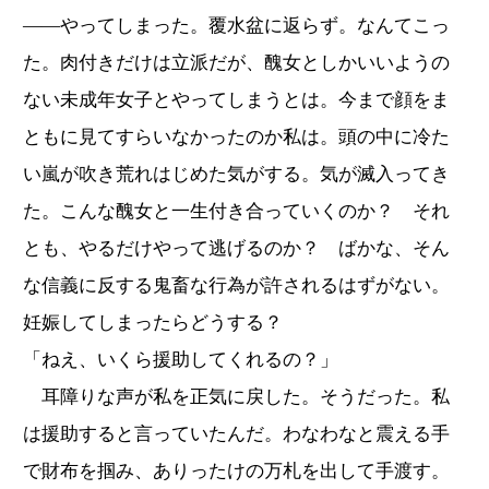
――やってしまった。覆水盆に返らず。なんてこっ
た。肉付きだけは立派だが、醜女としかいいようの
ない未成年女子とやってしまうとは。今まで顔をま
ともに見てすらいなかったのか私は。頭の中に冷た
い嵐が吹き荒れはじめた気がする。気が滅入ってき
た。こんな醜女と一生付き合っていくのか？ それ
とも、やるだけやって逃げるのか？ ばかな、そん
な信義に反する鬼畜な行為が許されるはずがない。
妊娠してしまったらどうする？
「ねえ、いくら援助してくれるの？」
耳障りな声が私を正気に戻した。そうだった。私
は援助すると言っていたんだ。わなわなと震える手
で財布を掴み、ありったけの万札を出して手渡す。