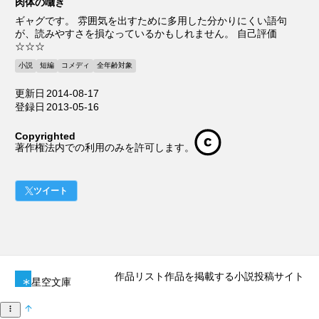
肉体の囁き
ギャグです。 雰囲気を出すために多用した分かりにくい語句
が、読みやすさを損なっているかもしれません。 自己評価
☆☆☆
小説
短編
コメディ
全年齢対象
更新日
2014-08-17
登録日
2013-05-16
Copyrighted
著作権法内での利用のみを許可します。
ツイート
作品リスト
作品を掲載する
小説投稿サイト
星空文庫