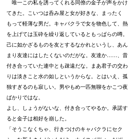
唯一この私を誘ってくれる同僚の金子が声をかけ
てきた。こいつは呑み屋と女が好きな、まったく
もって軽薄な男だ。キャバクラで女を物色して、熱
を上げては玉砕を繰り返しているともっぱらの噂。
己に如かざるものを友とするなかれというし、あん
まり友達にはしたくないのだがな。友達か……、昔
付き合っていた連中とも疎遠だな。まあ君子の交わ
りは淡きこと水の如しというからな。とはいえ、孤
独すぎるのも寂しい。男やもめ一匹無聊をかこつ夜
ばかりではな。
よし、しょうがないな、付き合ってやるか。承諾す
ると金子は相好を崩した。
「そうこなくちゃ、行きつけのキャバクラにセク