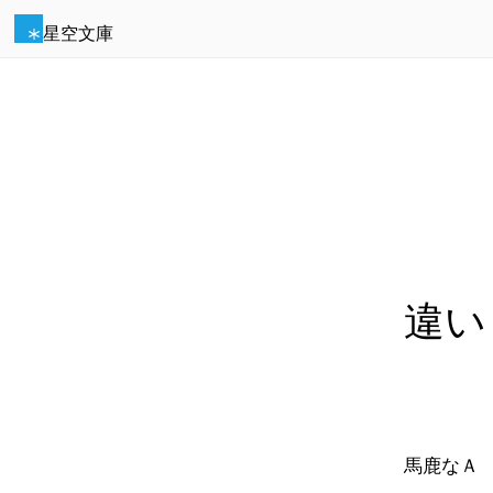
星空文庫
違い
馬鹿なＡ