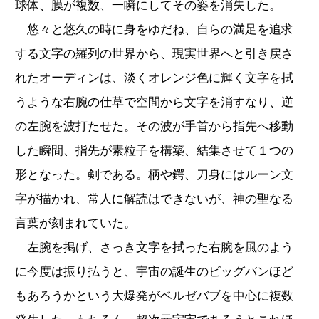
球体、膜が複数、一瞬にしてその姿を消失した。
悠々と悠久の時に身をゆだね、自らの満足を追求
する文字の羅列の世界から、現実世界へと引き戻さ
れたオーディンは、淡くオレンジ色に輝く文字を拭
うような右腕の仕草で空間から文字を消すなり、逆
の左腕を波打たせた。その波が手首から指先へ移動
した瞬間、指先が素粒子を構築、結集させて１つの
形となった。剣である。柄や鍔、刀身にはルーン文
字が描かれ、常人に解読はできないが、神の聖なる
言葉が刻まれていた。
左腕を掲げ、さっき文字を拭った右腕を風のよう
に今度は振り払うと、宇宙の誕生のビッグバンほど
もあろうかという大爆発がベルゼバブを中心に複数