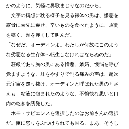
かのように、気軽に鼻歌まじりなのだから。
文字の構想に耽る様子を見る裸体の男は、嫌悪を
露骨に舌先に乗せ、辛いものを食べたように、眉間
を狭く、頬を赤くして叫んだ。
「なぜだ、オーディンよ。わたしが何故にこのよう
な劣悪なる生存体へ転生しなければならぬのだ」
荘厳であり胸の奥にある憎悪、嫉妬、懊悩を呼び
覚ますような、耳をやすりで削る痛みの声は、超次
元宇宙を走り抜け、オーディンと呼ばれた男の耳さ
えも、粘液に包まれたのような、不愉快な思いと口
内の乾きを誘発した。
「ホモ・サピエンスを選択したのはお前さんの選択
だ。俺に怒りをぶつけられても困る。まあ、そうし