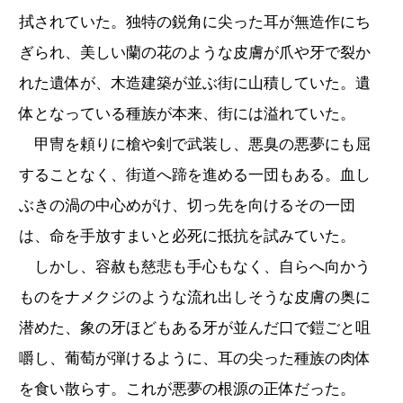
拭されていた。独特の鋭角に尖った耳が無造作にち
ぎられ、美しい蘭の花のような皮膚が爪や牙で裂か
れた遺体が、木造建築が並ぶ街に山積していた。遺
体となっている種族が本来、街には溢れていた。
甲冑を頼りに槍や剣で武装し、悪臭の悪夢にも屈
することなく、街道へ蹄を進める一団もある。血し
ぶきの渦の中心めがけ、切っ先を向けるその一団
は、命を手放すまいと必死に抵抗を試みていた。
しかし、容赦も慈悲も手心もなく、自らへ向かう
ものをナメクジのような流れ出しそうな皮膚の奥に
潜めた、象の牙ほどもある牙が並んだ口で鎧ごと咀
嚼し、葡萄が弾けるように、耳の尖った種族の肉体
を食い散らす。これが悪夢の根源の正体だった。