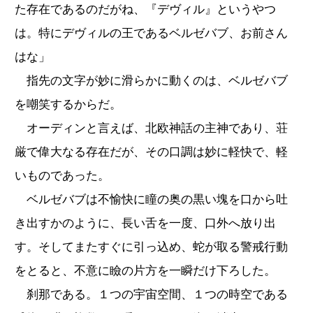
た存在であるのだがね、『デヴィル』というやつ
は。特にデヴィルの王であるベルゼバブ、お前さん
はな」
指先の文字が妙に滑らかに動くのは、ベルゼバブ
を嘲笑するからだ。
オーディンと言えば、北欧神話の主神であり、荘
厳で偉大なる存在だが、その口調は妙に軽快で、軽
いものであった。
ベルゼバブは不愉快に瞳の奥の黒い塊を口から吐
き出すかのように、長い舌を一度、口外へ放り出
す。そしてまたすぐに引っ込め、蛇が取る警戒行動
をとると、不意に瞼の片方を一瞬だけ下ろした。
刹那である。１つの宇宙空間、１つの時空である