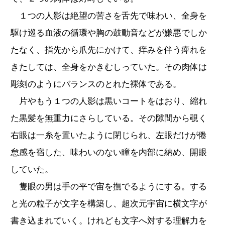
１つの人影は絶望の苦さを舌先で味わい、全身を
駆け巡る血液の循環や胸の鼓動音などが嫌悪でしか
たなく、指先から爪先にかけて、痒みを伴う痺れを
きたしては、全身をかきむしっていた。その肉体は
彫刻のようにバランスのとれた裸体である。
片やもう１つの人影は黒いコートをはおり、縮れ
た黒髪を無重力にさらしている。その隙間から覗く
右眼は一糸を置いたように閉じられ、左眼だけが倦
怠感を宿した、味わいのない瞳を内部に納め、開眼
していた。
隻眼の男は手の平で宙を撫でるようにする。する
と光の粒子が文字を構築し、超次元宇宙に横文字が
書き込まれていく。けれども文字へ対する理解力を