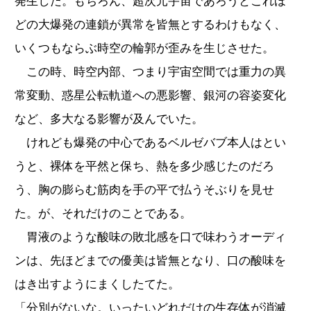
発生した。もちろん、超次元宇宙であろうとこれほ
どの大爆発の連鎖が異常を皆無とするわけもなく、
いくつもならぶ時空の輪郭が歪みを生じさせた。
この時、時空内部、つまり宇宙空間では重力の異
常変動、惑星公転軌道への悪影響、銀河の容姿変化
など、多大なる影響が及んでいた。
けれども爆発の中心であるベルゼバブ本人はとい
うと、裸体を平然と保ち、熱を多少感じたのだろ
う、胸の膨らむ筋肉を手の平で払うそぶりを見せ
た。が、それだけのことである。
胃液のような酸味の敗北感を口で味わうオーディ
ンは、先ほどまでの優美は皆無となり、口の酸味を
はき出すようにまくしたてた。
「分別がないな。いったいどれだけの生存体が消滅