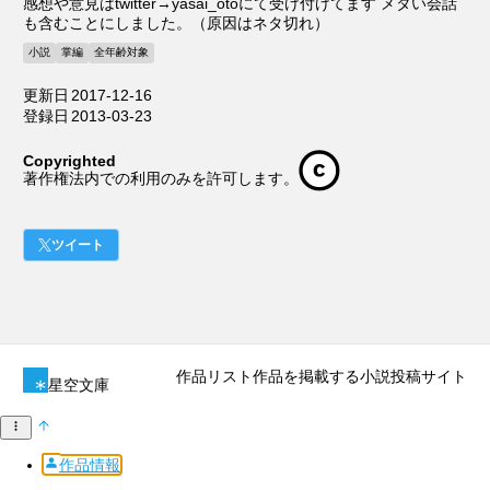
感想や意見はtwitter→yasai_otoにて受け付けてます メタい会話
も含むことにしました。（原因はネタ切れ）
小説
掌編
全年齢対象
更新日
2017-12-16
登録日
2013-03-23
Copyrighted
著作権法内での利用のみを許可します。
ツイート
作品リスト
作品を掲載する
小説投稿サイト
星空文庫
作品情報