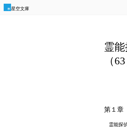
星空文庫
霊能
（6
第１章
霊能探偵