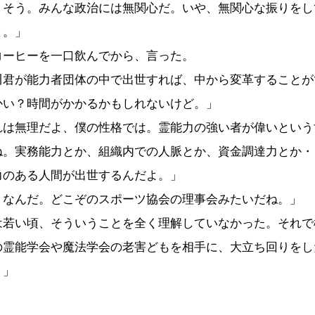
うそう。みんな政治には無関心だ。いや、無関心な振りをし
と。」
ーヒーを一口飲んでから、言った。
川君が能力者団体の中で出世すれば、中から変革することが
かい？時間がかかるかもしれないけど。」
れは無理だよ、僕の性格では。霊能力の強い者が偉いという
ね。実務能力とか、組織内での人脈とか、資金調達力とか・
力のある人間が出世するんだよ。」
うなんだ。どこぞのスポーツ協会の理事会みたいだね。」
は若い頃、そういうことを全く理解していなかった。それで
の霊能学会や魔法学会の老害どもを相手に、大立ち回りをし
。」