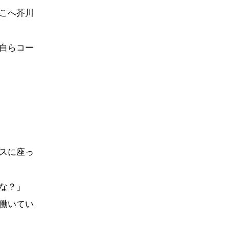
こへ芥川
自らコー
スに座っ
な？」
働いてい