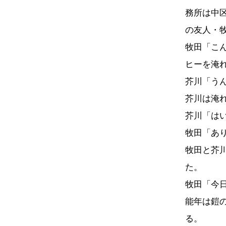
務所は中
の友人・
牧田「こ
ヒーを淹
芥川「う
芥川は淹
芥川「は
牧田「あ
牧田と芥
た。
牧田「今
能年は鎧
る。