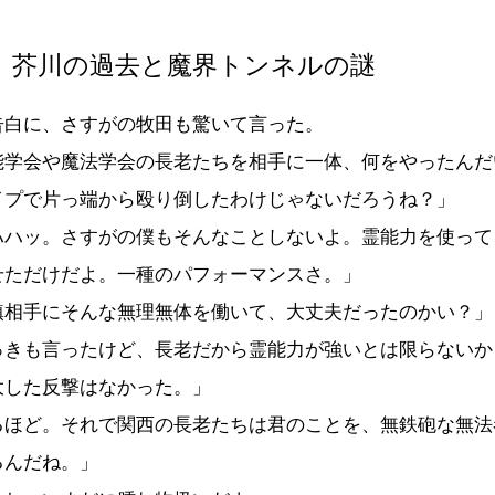
 芥川の過去と魔界トンネルの謎
白に、さすがの牧田も驚いて言った。
能学会や魔法学会の長老たちを相手に一体、何をやったんだ
イプで片っ端から殴り倒したわけじゃないだろうね？」
ハハッ。さすがの僕もそんなことしないよ。霊能力を使って
せただけだよ。一種のパフォーマンスさ。」
鎮相手にそんな無理無体を働いて、大丈夫だったのかい？」
っきも言ったけど、長老だから霊能力が強いとは限らないか
大した反撃はなかった。」
るほど。それで関西の長老たちは君のことを、無鉄砲な無法
るんだね。」