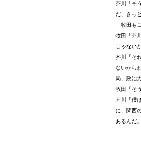
芥川「そ
だ、きっ
牧田もコ
牧田「芥
じゃない
芥川「そ
ないから
局、政治
牧田「そ
芥川「僕
に、関西
あるんだ