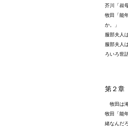
芥川「叔
牧田「能
か。」
服部夫人
服部夫人
ろいろ世
第２章
牧田は淹
牧田「能
緒なんだ