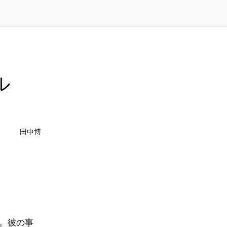
ル
田中博
。彼の事