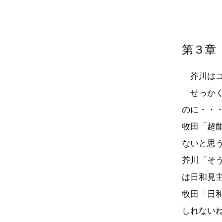
第３章
芥川はコ
「せっか
のに・・
牧田「超
ないと思
芥川「そ
は日和見
牧田「日
しれない