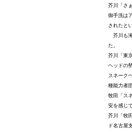
芥川「さ
御手洗は
されたと
芥川も淹
た。
芥川「東
ヘッドの
スネーク
種能力者
牧田「ス
安を感じ
芥川「牧
ド名古屋