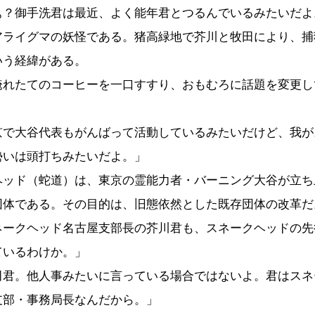
ぁ？御手洗君は最近、よく能年君とつるんでいるみたいだよ
アライグマの妖怪である。猪高緑地で芥川と牧田により、捕
いう経緯がある。
れたてのコーヒーを一口すすり、おもむろに話題を変更し
京で大谷代表もがんばって活動しているみたいだけど、我が
勢いは頭打ちみたいだよ。」
ヘッド（蛇道）は、東京の霊能力者・バーニング大谷が立ち
団体である。その目的は、旧態依然とした既存団体の改革だ
ネークヘッド名古屋支部長の芥川君も、スネークヘッドの先
ているわけか。」
田君。他人事みたいに言っている場合ではないよ。君はスネ
支部・事務局長なんだから。」