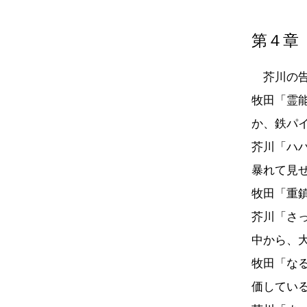
第４章
芥川の告
牧田「霊
か、鉄パ
芥川「ハ
暴れて見
牧田「重
芥川「さ
中から、
牧田「な
価してい