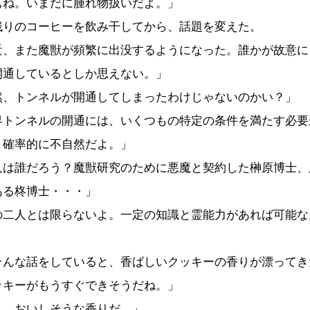
ぁね。いまだに腫れ物扱いだよ。」
りのコーヒーを飲み干してから、話題を変えた。
近、また魔獣が頻繁に出没するようになった。誰かが故意に
開通しているとしか思えない。」
然、トンネルが開通してしまったわけじゃないのかい？」
界トンネルの開通には、いくつもの特定の条件を満たす必要
・確率的に不自然だよ。」
人は誰だろう？魔獣研究のために悪魔と契約した榊原博士、
ある柊博士・・・」
の二人とは限らないよ。一定の知識と霊能力があれば可能な
んな話をしていると、香ばしいクッキーの香りが漂ってき
ッキーがもうすぐできそうだね。」
ん。おいしそうな香りだ。」