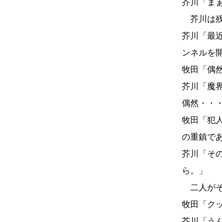
芥川「ま
芥川は残
芥川「最
ンネルを
牧田「偶
芥川「魔
偶然・・
牧田「犯
の重鎮で
芥川「そ
ら。」
二人がそ
牧田「ク
芥川「う