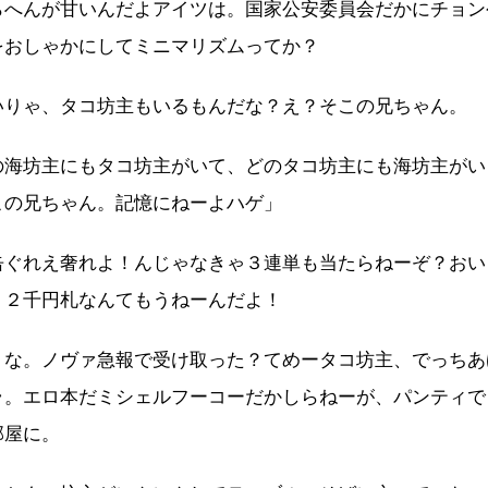
らへんが甘いんだよアイツは。国家公安委員会だかにチョン
をおしゃかにしてミニマリズムってか？
いりゃ、タコ坊主もいるもんだな？え？そこの兄ちゃん。
の海坊主にもタコ坊主がいて、どのタコ坊主にも海坊主がい
この兄ちゃん。記憶にねーよハゲ」
缶ぐれえ奢れよ！んじゃなきゃ３連単も当たらねーぞ？おい
。２千円札なんてもうねーんだよ！
うな。ノヴァ急報で受け取った？てめータコ坊主、でっちあ
ラ。エロ本だミシェルフーコーだかしらねーが、パンティで
部屋に。