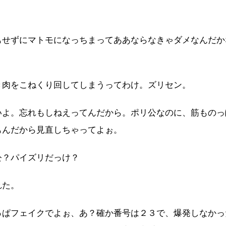
もせずにマトモになっちまってああならなきゃダメなんだか
き肉をこねくり回してしまうってわけ。ズリセン。
いよ。忘れもしねえってんだから。ポリ公なのに、筋ものっ
もんだから見直しちゃってよぉ。
公？パイズリだっけ？
れた。
っぱフェイクでよぉ、あ？確か番号は２３で、爆発しなかっ