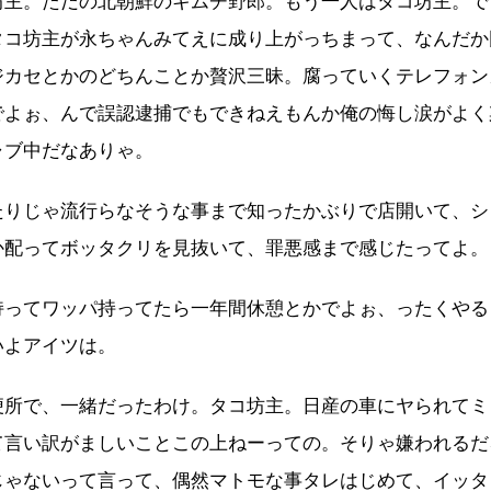
坊主。ただの北朝鮮のキムチ野郎。もう一人はタコ坊主。で
タコ坊主が永ちゃんみてえに成り上がっちまって、なんだか
ジカセとかのどちんことか贅沢三昧。腐っていくテレフォン
でよぉ、んで誤認逮捕でもできねえもんか俺の悔し涙がよく
ャブ中だなありゃ。
たりじゃ流行らなそうな事まで知ったかぶりで店開いて、シ
か配ってボッタクリを見抜いて、罪悪感まで感じたってよ。
持ってワッパ持ってたら一年間休憩とかでよぉ、ったくやる
いよアイツは。
便所で、一緒だったわけ。タコ坊主。日産の車にヤられてミ
て言い訳がましいことこの上ねーっての。そりゃ嫌われるだ
じゃないって言って、偶然マトモな事タレはじめて、イッタ