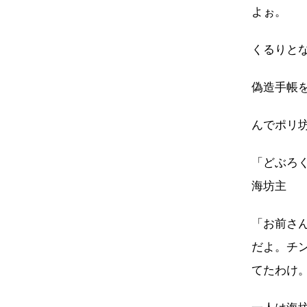
よぉ。
くるりと
偽造手帳
んでポリ
「どぶろ
海坊主
「お前さ
だよ。チ
てたわけ