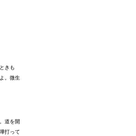
ときも
よ。微生
。道を開
嘩打って