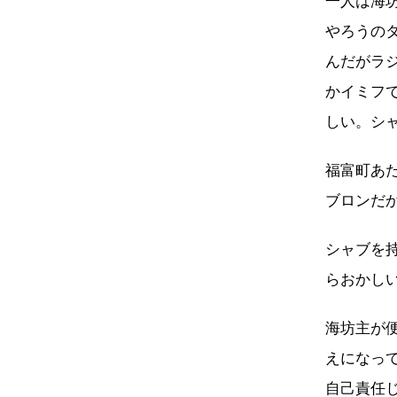
一人は海
やろうの
んだがラ
かイミフ
しい。シ
福富町あ
ブロンだ
シャブを
らおかし
海坊主が
えになっ
自己責任