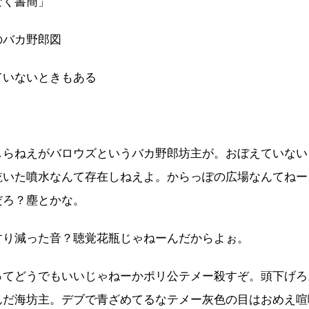
なく書簡」
のバカ野郎図
ていないときもある
しらねえがバロウズというバカ野郎坊主が。おぼえていない
乾いた噴水なんて存在しねえよ。からっぽの広場なんてねー
だろ？塵とかな。
すり減った音？聴覚花瓶じゃねーんだからよぉ。
ってどうでもいいじゃねーかポリ公テメー殺すぞ。頭下げろ
んだ海坊主。デブで青ざめてるなテメー灰色の目はおめえ喧