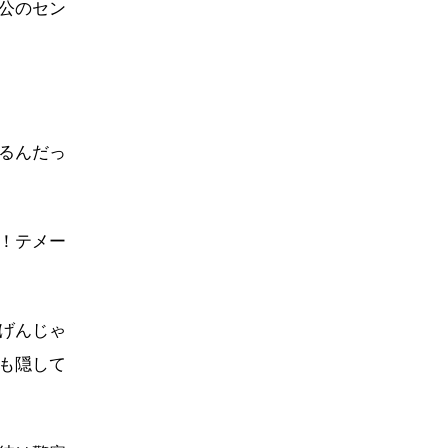
公のセン
るんだっ
！テメー
げんじゃ
も隠して