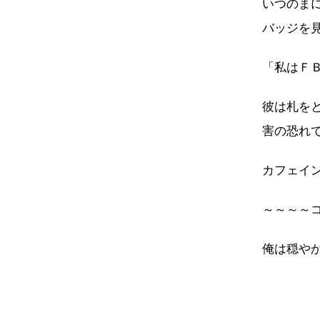
いつのま
バッジを
「私はＦ
彼は札を
害の恐れ
カフェイ
～～～～
俺は穏や