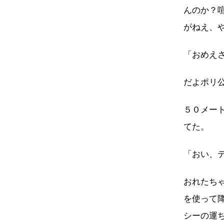
んのか？
がねえ、
「おめえ
だよポリ
５０メー
てた。
「おい、
おれたち
を使って
シーの運