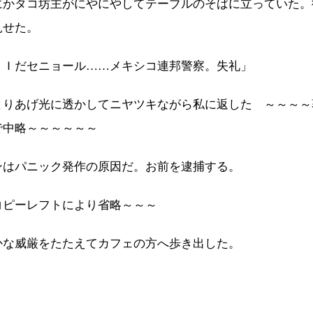
にかタコ坊主がにやにやしてテーブルのそばに立っていた。
見せた。
ＢＩだセニョール……メキシコ連邦警察。失礼」
とりあげ光に透かしてニヤツキながら私に返した ～～～～
で中略～～～～～～
ンはパニック発作の原因だ。お前を逮捕する。
コピーレフトにより省略～～～
かな威厳をたたえてカフェの方へ歩き出した。