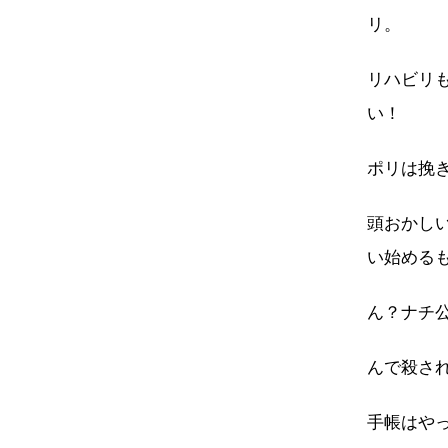
リ。
リハビリ
い！
ポリは挽
頭おかし
い始める
ん？ナチ
んで殺さ
手帳はや