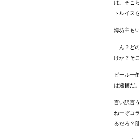
は。そこ
トルイス
海坊主も
「ん？ど
けか？そ
ビール一
は逮捕だ
言い訳言
ねーぞコ
るだろ？