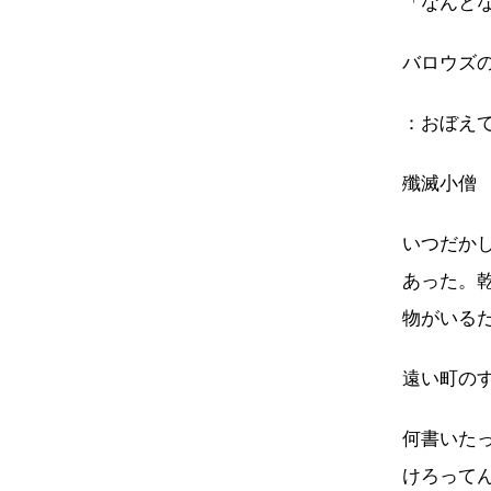
「なんと
バロウズ
：おぼえ
殲滅小僧
いつだか
あった。
物がいる
遠い町の
何書いた
けろって