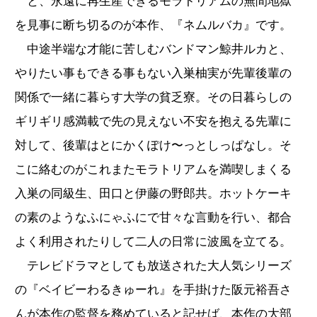
と、永遠に再生産できるモラトリアムの無間地獄
を見事に断ち切るのが本作、『ネムルバカ』です。
中途半端な才能に苦しむバンドマン鯨井ルカと、
やりたい事もできる事もない入巣柚実が先輩後輩の
関係で一緒に暮らす大学の貧乏寮。その日暮らしの
ギリギリ感満載で先の見えない不安を抱える先輩に
対して、後輩はとにかくぽけ〜っとしっぱなし。そ
こに絡むのがこれまたモラトリアムを満喫しまくる
入巣の同級生、田口と伊藤の野郎共。ホットケーキ
の素のようなふにゃふにで甘々な言動を行い、都合
よく利用されたりして二人の日常に波風を立てる。
テレビドラマとしても放送された大人気シリーズ
の『ベイビーわるきゅーれ』を手掛けた阪元裕吾さ
んが本作の監督を務めていると記せば、本作の大部