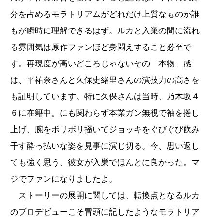
分を占めるモラトリアムがどれだけ上質なものか誰
もが瞬時に理解できるはず。ルカと入巣の間に流れ
る雰囲気は原作ファンほど身悶えすること必至で
す。再現度が高いどころじゃないその「本物」感
は、平祐奈さんと久保史緒里さんの演技力の高さを
も証明しています。特に久保さんは当時、乃木坂４
６に在籍中。にも関わらず本業ガン無視で袖を捲し
上げ、腕をボリボリ掻いてジョッキをぐびぐび飲み
干す酔っ払いな姿を見事に演じ切る。今、思い返し
ても強く思う、彼女が入巣でほんとに良かった。マ
ジでファンになりましたよ。
ストーリーの展開に関しては、転換点となるルカ
のプロデビューこそ冒頭に記したようなモラトリア