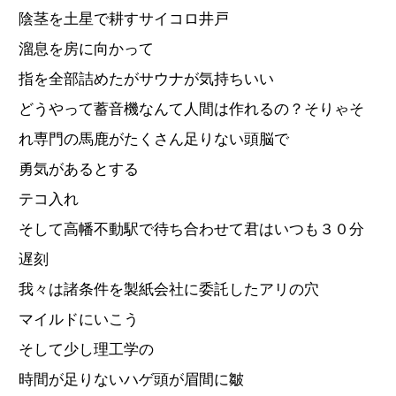
陰茎を土星で耕すサイコロ井戸
溜息を房に向かって
指を全部詰めたがサウナが気持ちいい
どうやって蓄音機なんて人間は作れるの？そりゃそ
れ専門の馬鹿がたくさん足りない頭脳で
勇気があるとする
テコ入れ
そして高幡不動駅で待ち合わせて君はいつも３０分
遅刻
我々は諸条件を製紙会社に委託したアリの穴
マイルドにいこう
そして少し理工学の
時間が足りないハゲ頭が眉間に皺