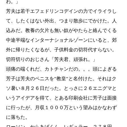
わ。」
芳夫は若干エフェドリンコデインの力でイライラし
て、したくはない外出、つまり散歩にでかけた。人
込みだ。教養の欠片も無い奴がやたらと絡んでくる
中途半端なインターナショナルゾーンにいると、郊
外に帰りたくなるが、子供料金の切符代すらない。
切符切りのおじさん「芳夫君、頑張れ。」
頭痛の端くれだ、カトチャンだの。。。頭によぎる
芳子は芳夫のペニスを”教皇”と名付けた。それはク
ソ暑い８月２６日だった。とっさに２６エニグマと
いうアイデアを得て、とある印刷会社に芳子は面接
に行ったが、月収１０００万という望みはかなわず
に落ちた。
ローソン からあげくん レギュラー ２７８円