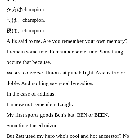
夕方はchampion.
朝は、champion.
夜は、champion.
Allis said to me. Are you remember your own memory?
I remain sometime. Remainber some time. Something
occure that because.
We are converse. Union cat punch fight. Asia is trio or
doble. And nothing say good bye adios.
In the case of addidas.
I'm now not remember. Laugh.
My first sports goods Ben's bat. BEN or BEEN.
Sometime I used mizno.
But Zett used my hero who's cool and hot ancsestor? No