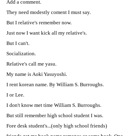
Add a comment.
They need modestly coment I must say.
But I relative's remember now.
Just now I want kick all my relative's.
But I can't.
Socialization.
Relative's call me yasu.
My name is Aoki Yasuyoshi.
I rent korean name. By William S. Burroughs.
I or Lee.
I don't know met time William S. Burroughs.
But still remember high school student I was.
Fore desk student's...(only high school friends)