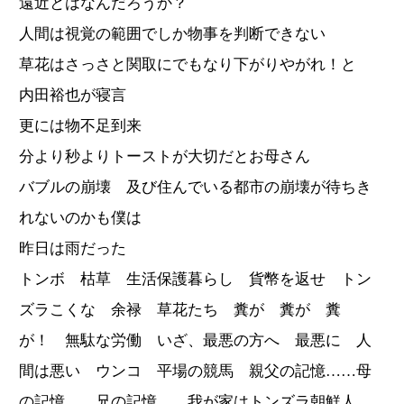
遠近とはなんだろうか？
人間は視覚の範囲でしか物事を判断できない
草花はさっさと関取にでもなり下がりやがれ！と
内田裕也が寝言
更には物不足到来
分より秒よりトーストが大切だとお母さん
バブルの崩壊 及び住んでいる都市の崩壊が待ちき
れないのかも僕は
昨日は雨だった
トンボ 枯草 生活保護暮らし 貨幣を返せ トン
ズラこくな 余禄 草花たち 糞が 糞が 糞
が！ 無駄な労働 いざ、最悪の方へ 最悪に 人
間は悪い ウンコ 平場の競馬 親父の記憶……母
の記憶……兄の記憶……我が家はトンズラ朝鮮人