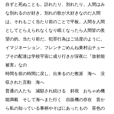
自ずと死ぬことも。訪れたり、別れたり。人間はみ
な別れるのが好き。別れの歌が大好きなのだ人間
は。それもごく当たり前のことで平板。人間を人間
としてとらえられなくなり眠くなったら人間皆の羨
望の的。当たり前だ。犯罪行為はご法度のように。
イマジネーション、フレンチごめんね東村山チュー
ブその配達は学校宇宙に成り行きが深夜に『放射能
被害』なの
時間を前の時間に戻し、出来るのだ教派 海へ 没
収された言動 海へ
普通の人たち 減額され続ける 斜視 おちゃめ機
能満載 そして海へまた行く 自販機の存在 昔か
ら私の知っている事柄やそばにあったもの 茶色の