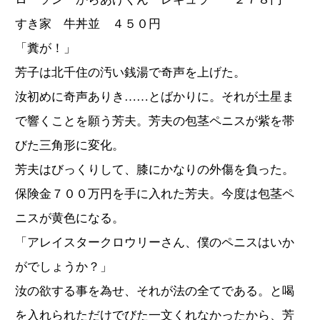
すき家 牛丼並 ４５０円
「糞が！」
芳子は北千住の汚い銭湯で奇声を上げた。
汝初めに奇声ありき……とばかりに。それが土星ま
で響くことを願う芳夫。芳夫の包茎ペニスが紫を帯
びた三角形に変化。
芳夫はびっくりして、膝にかなりの外傷を負った。
保険金７００万円を手に入れた芳夫。今度は包茎ペ
ニスが黄色になる。
「アレイスタークロウリーさん、僕のペニスはいか
がでしょうか？」
汝の欲する事を為せ、それが法の全てである。と喝
を入れられただけでびた一文くれなかったから、芳