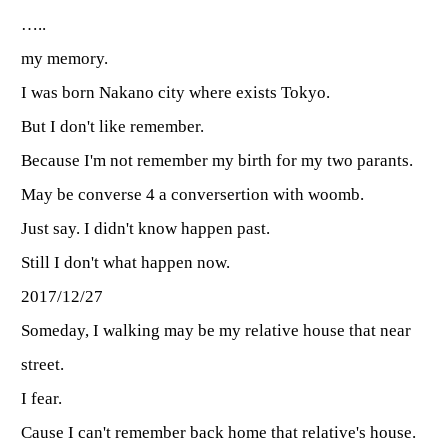
…..
my memory.
I was born Nakano city where exists Tokyo.
But I don't like remember.
Because I'm not remember my birth for my two parants.
May be converse 4 a conversertion with woomb.
Just say. I didn't know happen past.
Still I don't what happen now.
2017/12/27
Someday, I walking may be my relative house that near
street.
I fear.
Cause I can't remember back home that relative's house.