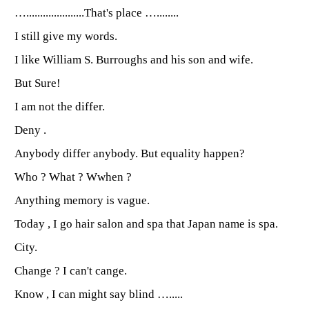
….....................That's place …........
I still give my words.
I like William S. Burroughs and his son and wife.
But Sure!
I am not the differ.
Deny .
Anybody differ anybody. But equality happen?
Who ? What ? Wwhen ?
Anything memory is vague.
Today , I go hair salon and spa that Japan name is spa.
City.
Change ? I can't cange.
Know , I can might say blind ….....