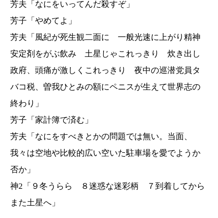
芳夫「なにをいってんだ殺すぞ」
芳子「やめてよ」
芳夫「風紀が死生観二面に 一般光速に上がり精神
安定剤をがぶ飲み 土星じゃこれっきり 炊き出し
政府、頭痛が激しくこれっきり 夜中の巡潜党員タ
バコ税、曽我ひとみの額にペニスが生えて世界志の
終わり」
芳子「家計簿で済む」
芳夫「なにをすべきとかの問題では無い。当面、
我々は空地や比較的広い空いた駐車場を愛でようか
否か」
神2「９冬うらら ８迷惑な迷彩柄 ７到着してから
また土星へ」