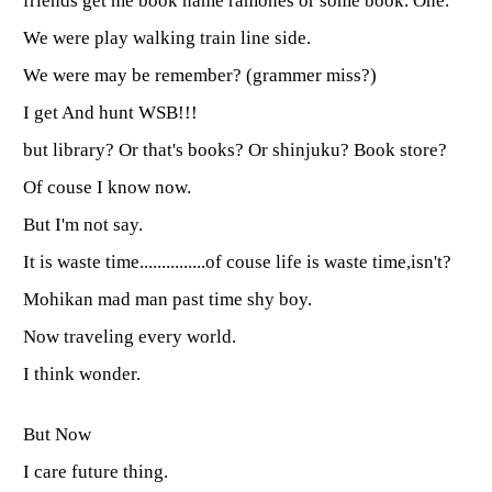
friends get me book name ramones or some book. One.
We were play walking train line side.
We were may be remember? (grammer miss?)
I get And hunt WSB!!!
but library? Or that's books? Or shinjuku? Book store?
Of couse I know now.
But I'm not say.
It is waste time...............of couse life is waste time,isn't?
Mohikan mad man past time shy boy.
Now traveling every world.
I think wonder.
But Now
I care future thing.