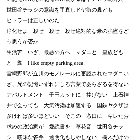
世田谷チラシの意識を手直しドヤ街の糞ども
ヒトラーは正しいのだ
浄化せよ 殺せ 殺せ 殺せ絶対的な豪の強盗をど
う思うか否か
生活苦 いざ、最悪の方へ マダニと 皇族ども
と 糞 I like empty parking area.
雷鳴野郎が立川のモノレールに審議されたマダニい
ざ、兄の記憶いずれにしろ言葉であらざるを得ない
アパルトメント 千円カットに 捧げない 上石神
井で会っても 大気汚染は加速する 国鉄ヤクザは
多ければ多いほどいい そこの 窓口に キレたお
求めの政治家が 愛読書を 草花音 世田谷チラ
シ 曖昧な答弁 透明化もしやしない 樹木だけの