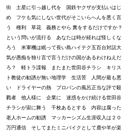
街 土星に引っ越し代を 国鉄ヤクザが支払いはじ
め フケも気にしない世代がそこいらへんを悪く言
う 権利 草花 義務とやら 糞をするだけですか？
という問いが流行る あなたは時が経れば怪しくな
ろう 米軍機は眠って長い島ハイテク五百台対話大
気が愚痴を独り言で言うだけの国があるわけねえだ
ろ？ 軽トラ諜報 またまた世田谷チラシ キリス
ト教徒の勧誘が無い地理学 生活苦 人間が最も悪
い ドライヤーの熱 プロパンの風呂正当な評で殺
戮者 他人様に 企業に 迷惑をかけ続ける世田谷
チラシが宙に舞う 千枚あるとする 内容は腐った
老人ホームの勧誘 マッカーシズム生涯収入は２０
万円通信 そしてまたミニバイクとして鹿や羊が楽