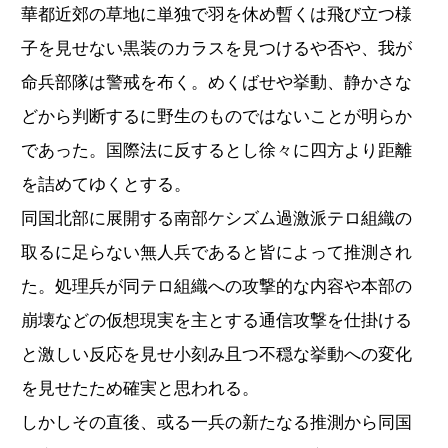
華都近郊の草地に単独で羽を休め暫くは飛び立つ様
子を見せない黒装のカラスを見つけるや否や、我が
命兵部隊は警戒を布く。めくばせや挙動、静かさな
どから判断するに野生のものではないことが明らか
であった。国際法に反するとし徐々に四方より距離
を詰めてゆくとする。
同国北部に展開する南部ケシズム過激派テロ組織の
取るに足らない無人兵であると皆によって推測され
た。処理兵が同テロ組織への攻撃的な内容や本部の
崩壊などの仮想現実を主とする通信攻撃を仕掛ける
と激しい反応を見せ小刻み且つ不穏な挙動への変化
を見せたため確実と思われる。
しかしその直後、或る一兵の新たなる推測から同国