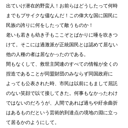
出ていけ潜在的野蛮人！お前らはどうしたって何時
までもブサイクな儘なんだ！この偉大な国に国民に
民族の誇りに何をしたって敵うものか！
老いも若きも幼き子もここぞとばかりに唾を吹きつ
けて。そこには過激派が正統国民とは認めて居ない
他の人種の者は居なかったのである。
間もなくして、救世主関連のすべての情報が全くの
捏造であることが同盟財団のみならず同国政府に
よっても公表された時、市民は以前にもまして屈託
のない笑顔で以て接してきた。何事もなかったわけ
ではないのだろうが、人間であれば過ちや紆余曲折
はあるものだという芸術的到達点の境地の淵に立っ
て居るかのようにして。