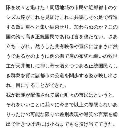
隊を次々と退けた！周辺地域の市民や近郊都市のケ
シズム達がこれを見届けこれに共鳴しその足で行進
する叛乱軍へと集い結束せり。加わらぬのか？この
国の誇り高き正統国民であれば言を俟たない。さあ
立ち上がれ。然うした共有映像や宣伝にはまさに然
うであるかのように例の撫で肩の布切れ纏いの救世
主が天井無しに押し寄せ増えつつある正統国民らし
き群衆を背に諸都市の公道を闊歩する姿が映し出さ
れ、目にすることができた。
我が部隊が配備されて居た町々の市民はというと、
それをいいことに我々に今まで以上の際限もないあ
りったけの可能な限りの差別表現や嘲笑の言葉を総
出で吐きつけ遂には小石までもを投げ当ててきた。