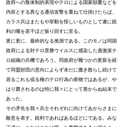
政府への叛体制的表現やテロによる国家顛覆などを
内容とする異なる通信攻撃を重ねて仕掛けたらば、
カラス兵はまたもや挙動を怪しいものとして遂に鋭
利の嘴を若干ほど振り回すに至る。
更に更に、最終的なる推測である。このモノは同国
政府による対テロ景勝ウイルスに感染した過激派テ
ロ組織の兵機であろう。同政府が幾つかの更新を経
て同盟財団の意向によらず未だに撒き散らし続けて
居るこれも或る種のテロ行為の産物ではあるが、や
はり齎されるのは特に我々にとって善からぬ結末で
あった。
その矛先を我々兵士それぞれに向けてあからさまに
敵意を表す。鋭利であればあるほどにである。みな