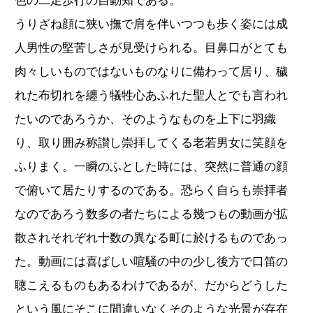
色の二足歩行の自動知である。
うりざね顔に狭い撫で肩を伴いつつも歩く姿には成
人男性の堅苦しさが見受けられる。目鼻口がとても
肉々しいものではないものなりに備わって居り、穢
れた布切れを纏う犠牲心あふれた聖人とでも言われ
たいのであろうか、そのようなものを上下に羽織
り、取り囲み称讃し崇拝してくる老若男女に笑顔を
ふりまく。一瞬のふとした時には、突然に普通の顔
で俯いて居たりするのである。恐らく自らも崇拝者
なのであろう数多の者たちによる幾つもの動画が拡
散されそれぞれ十数の異なる町に於けるものであっ
た。動画には喜ばしい喧騒の中の少し後方で口笛の
聴こえるものもあるわけであるが、だからどうした
という風にそこに間違いなくそのような光景が存在