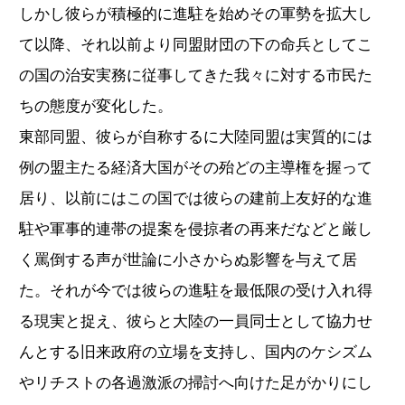
しかし彼らが積極的に進駐を始めその軍勢を拡大し
て以降、それ以前より同盟財団の下の命兵としてこ
の国の治安実務に従事してきた我々に対する市民た
ちの態度が変化した。
東部同盟、彼らが自称するに大陸同盟は実質的には
例の盟主たる経済大国がその殆どの主導権を握って
居り、以前にはこの国では彼らの建前上友好的な進
駐や軍事的連帯の提案を侵掠者の再来だなどと厳し
く罵倒する声が世論に小さからぬ影響を与えて居
た。それが今では彼らの進駐を最低限の受け入れ得
る現実と捉え、彼らと大陸の一員同士として協力せ
んとする旧来政府の立場を支持し、国内のケシズム
やリチストの各過激派の掃討へ向けた足がかりにし