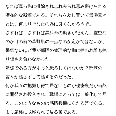
なれば真っ先に排除され忘れ去られ忌み避けられる
潜在的な残骸である。それらを差し置いて景勝云々
とは、何よりそなたの為に良くなかろうぞ。
さすれば、さすれば黒兵卒の動きが絶えん。虚空な
のか目の前の草野肌の一点なのか定かではないが、
呆気ないほど我が部隊の物理的な枷に捕われ誰も掠
り傷さえ負わなかった。
然様である方がずっと恐ろしくはないか？部隊の
皆々が議さずして議するのだった。
何か我々の把握し得て居ないものが秘密裏だが当然
に開発され投入され、戦場にとっては一般化して居
る。このようなものは感情兵機にあたる筈である。
より厳格に取締られて居る筈である。