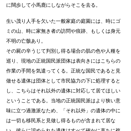
に闊歩して小馬鹿にしながらそこを去る。
生い茂り人手を欠いた一般家庭の庭園には、時にゴ
ミの山、時に家無き者の訪問や痕跡、もしくは身元
不明の亡骸あり。
その屍の辛うじて判別し得る場合の肌の色や人種を
巡り、現地の正統国民派団体は表向きにはこちらの
作業の手間を気遣ってくる。正統な国民であると見
做せる遺体は団体として市民協力の下に処理すると
し、こちらはそれ以外の遺体に対応して居てほしい
ということである。当地の正統国民派はより狭い意
味に立つ過激派なため、「それ以外」の遺体の中に
は一切も移民系と見做し得るものが含まれて居な
い。彼らに認められた遺体はすべて確かに直ちに複