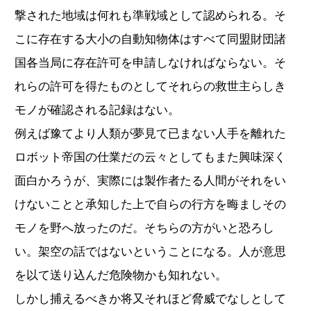
撃された地域は何れも準戦域として認められる。そ
こに存在する大小の自動知物体はすべて同盟財団諸
国各当局に存在許可を申請しなければならない。そ
れらの許可を得たものとしてそれらの救世主らしき
モノが確認される記録はない。
例えば豫てより人類が夢見て已まない人手を離れた
ロボット帝国の仕業だの云々としてもまた興味深く
面白かろうが、実際には製作者たる人間がそれをい
けないことと承知した上で自らの行方を晦ましその
モノを野へ放ったのだ。そちらの方がいと恐ろし
い。架空の話ではないということになる。人が意思
を以て送り込んだ危険物かも知れない。
しかし捕えるべきか将又それほど脅威でなしとして