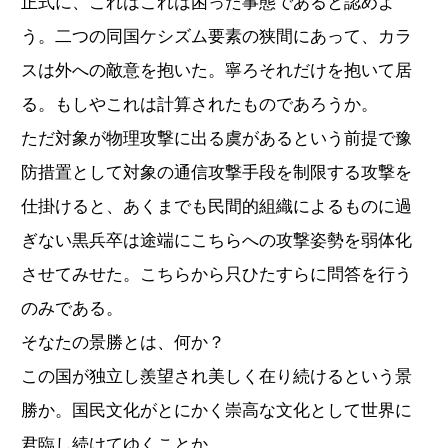
正式に、これはこれは困った事態であると認めよ
う。二つの同国ケシズム要素の狭間にあって、カラ
スは外への敵意を抱いた。寧ろそれだけを抱いて居
る。もしやこれは計算されたものであろうか。
ただ対象が物理攻撃に出る虞があるという前提で豫
防措置として対象の通信攻撃手段を制限する攻撃を
仕掛けると、あくまでも民間的組織によるものに過
ぎない黒兵卒は途端にこちらへの攻撃姿勢を弱体化
させてみせた。こちらから只ひたすらに問答を行う
のみである。
そなたの景勝とは、何か？
この国が独立し羨望され美しく在り続けるという景
勝か。国民文化がとにかく崇高な文化として世界に
君臨し続けてゆくことか。