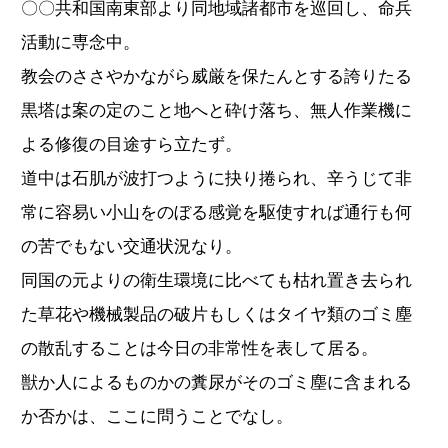
〇〇共和国南東部より同地域諸都市を巡回し、命兵
活動に専念中。
教会のささやかながら威厳を保たんとする誇りたる
黒塔は案の定のこと地へと砕け落ち、無人作業機に
よる修復の目途すら立たず。
道中は石肌が波打つように抉り捲られ、辛うじて非
常に容易い小山をのぼる感覚を駆使すれば通行も何
の苦でもない交通状況なり。
同国の元よりの衛生環境に比べても枯れ置き去られ
た草花や機械製品の破片もしくはタイヤ類のゴミ塵
の散乱することは今日の非常性を表して居る。
獣か人によるものかの糞尿がそのゴミ塵に含まれる
か否かは、ここに問うことでなし。