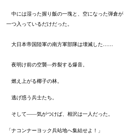
中には湿った握り飯の一塊と、空になった弾倉が
一つ入っているだけだった。
大日本帝国陸軍の南方軍部隊は壊滅した……
夜明け前の空襲―炸裂する爆音。
燃え上がる椰子の林。
逃げ惑う兵士たち。
そして――気がつけば、相沢は一人だった。
「ナコンナーヨック兵站地へ集結せよ！」