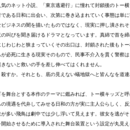
気のネット小説、「東京逃避行」に憧れて封鎖後のトー横
者である日和に出会い、次第に巻き込まれていく事態は単に
なビジネスの闇を描いたものではなく、現実に押し潰されそ
意の叫びを聞き届けるドラマとなっています。真綿で首を締
にじわじわと狭まっていくその出口は、封鎖された後もトー
ちが必死に生きる現実そのもので、民事不介入を貫く警察は
起きないと救いの手を差し伸べてはくれません。
殺すか。それとも、底の見えない蟻地獄へと皆んなを道連
を舞台とする本作のテーマに鑑みれば、トー横キッズと呼
ちの境遇を代弁してみせる日和の方が実に主人公らしく、反
肢が多い飛鳥は劇中では少し浮いて見えます。彼女を逃がそ
を開始させるために導入された舞台装置という設定が丸見え