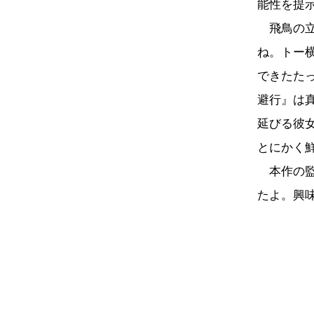
能性を提
飛鳥の立
ね。トー
できたた
避行』は
延びる彼
とにかく
本作の監
たよ。興