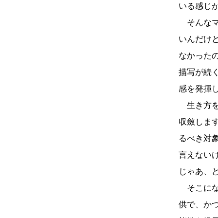
いる感じ
そんなマ
いんだけ
なかった
描写が続
感を発揮
生き方を
収斂しま
るべき対
言えない
じゃあ、
そこにな
供で、か