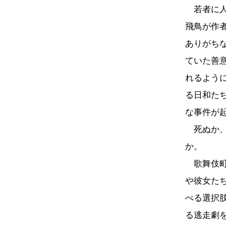
若者に人
飛鳥が作
ありがち
ていた善
れるよう
る日和た
な事件が
死ぬか、
か。
歌舞伎町
や彼女た
べる選択
る逃走劇