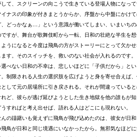
がして、スクリーンの向こうで生きている登場人物になって
イナスの印象が付きまとうからか、序盤から中盤にかけて
ど、どっかなぁ…」という意識が働いてしまい、いまいちの
のですが、舞台が歌舞伎町から一転、日和の壮絶な半生を想
くようになると今度は飛鳥の方がストーリーにとって欠かせ
します。そのスイッチを、救いのない社会が入れるのです。
選べない日和の不幸は、悲しいほどに「子供だから」とい
す。制限される人生の選択肢を広げようと身を寄せ合えば、
象として元の居場所に引き戻される。それが間違っていると
けれど、彼らが逃げ延びようとした生き地獄を他の誰もが知
どうすればと考え出せば、語れる人はどこにも現れない。
んの躊躇いも覚えずに飛鳥が飛び込めたのは、彼女が日和
つ飛鳥が日和と同じ境遇にいなかったから。無邪気なほどに