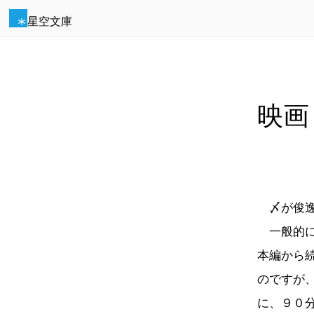
星空文庫
映画
〆が俊逸
一般的に
本編から
のですが
に、９０