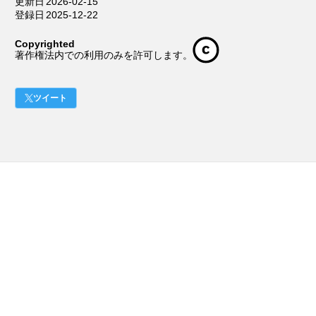
更新日
2026-02-15
登録日
2025-12-22
Copyrighted
著作権法内での利用のみを許可します。
ツイート
作品リスト
作品を掲載する
小説投稿サイト
星空文庫
作品情報
電子書籍ファイル
共有