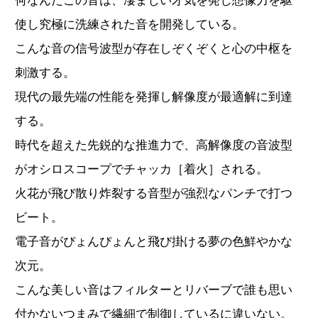
何なんだこの音は、凄まじい才気を発し想像力を駆
使し究極に洗練された音を開発している。
こんな音の信号波型が存在しぞくぞくと心の中枢を
刺激する。
現代の最先端の性能を発揮し解像度が最適解に到達
する。
時代を超えた先鋭的な推進力で、高解像度の音波型
がオシロスコープでチャッカ［着火］される。
火花が飛び散り炸裂する音型が強烈なパンチで打つ
ビート。
電子音がぴょんぴょんと飛び掛ける夢の色鮮やかな
次元。
こんな美しい音はフィルターとリバーブで誰も思い
付かないつまみで繊細で制御しているに違いない。