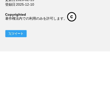
登録日
2025-12-10
Copyrighted
著作権法内での利用のみを許可します。
ツイート
作品リスト
作品を掲載する
小説投稿サイト
星空文庫
作品情報
電子書籍ファイル
共有
ePubダウンロード