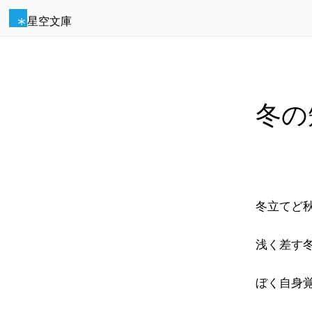
星空文庫
冬の
冬立てど
浅く差す
ぼく自身