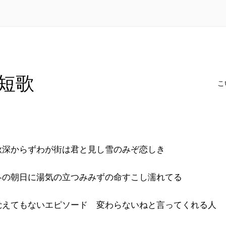
短歌
こ
秋深からずわが街は君と見し雪のみぞ恋しき
冬の朝日に湯気の立つみみずの命すこし濡れてる
覚えてもないエピソード 変わらないねと言ってくれる人