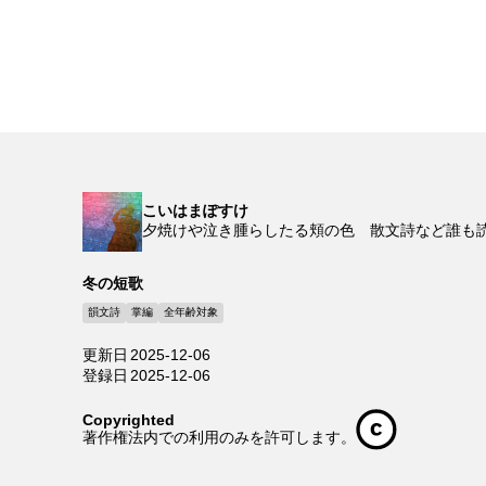
こいはまぽすけ
夕焼けや泣き腫らしたる頬の色 散文詩など誰も
冬の短歌
韻文詩
掌編
全年齢対象
更新日
2025-12-06
登録日
2025-12-06
Copyrighted
著作権法内での利用のみを許可します。