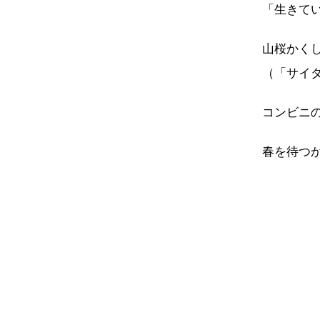
「生きて
山桜かく
（「サイ
コンビニ
春を待つ