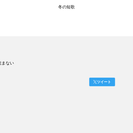
冬の短歌
読まない
ツイート