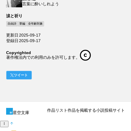
言葉に酔いしれよう
涙と祈り
自由詩
掌編
全年齢対象
更新日
2025-09-17
登録日
2025-09-17
Copyrighted
著作権法内での利用のみを許可します。
ツイート
作品リスト
作品を掲載する
小説投稿サイト
星空文庫