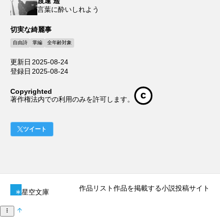
渡逢 遥
言葉に酔いしれよう
切実な綺麗事
自由詩
掌編
全年齢対象
更新日
2025-08-24
登録日
2025-08-24
Copyrighted
著作権法内での利用のみを許可します。
ツイート
作品リスト
作品を掲載する
小説投稿サイト
星空文庫