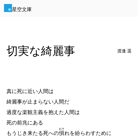
星空文庫
切実な綺麗事
渡逢 遥
真に死に近い人間は
綺麗事が止まらない人間だ
過度な楽観主義を抱えた人間は
死の前兆にある
おそ
もうじき来たる死への
惧
れを紛らわすために