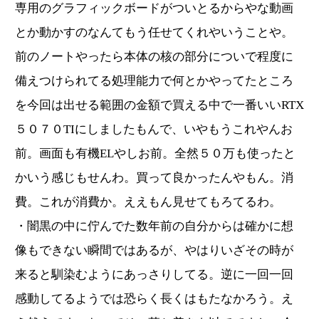
専用のグラフィックボードがついとるからやな動画
とか動かすのなんてもう任せてくれやいうことや。
前のノートやったら本体の核の部分についで程度に
備えつけられてる処理能力で何とかやってたところ
を今回は出せる範囲の金額で買える中で一番いいRTX
５０７０TIにしましたもんで、いやもうこれやんお
前。画面も有機ELやしお前。全然５０万も使ったと
かいう感じもせんわ。買って良かったんやもん。消
費。これが消費か。ええもん見せてもろてるわ。
・闇黒の中に佇んでた数年前の自分からは確かに想
像もできない瞬間ではあるが、やはりいざその時が
来ると馴染むようにあっさりしてる。逆に一回一回
感動してるようでは恐らく長くはもたなかろう。え