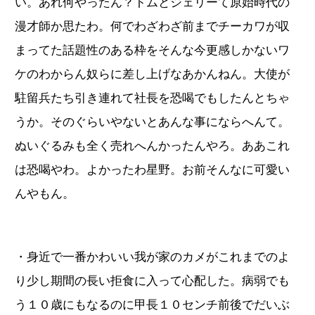
い。あれ何やったん？トムとジェリーて原始時代の
漫才師か思たわ。何でわざわざ前までチーカワが収
まってた話題性のある枠をそんな今更感しかないワ
ケのわからん奴らに差し上げなあかんねん。大使が
駐留兵たち引き連れて社長を恐喝でもしたんとちゃ
うか。そのぐらいやないとあんな事にならへんて。
ぬいぐるみも全く売れへんかったんやろ。ああこれ
は恐喝やわ。よかったわ星野。お前そんなに可愛い
んやもん。
・身近で一番かわいい我が家のカメがこれまでのよ
り少し期間の長い拒食に入って心配した。病弱でも
う１０歳にもなるのに甲長１０センチ前後でだいぶ