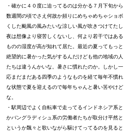
・確かに４０度に迫ってるのは分かる７月下旬から
数週間の頃でさえ何故か頻りにめちゃめちゃショボ
くした颱風の風みたいな涼しい風が吹きつけてたし
夜は想像より寝苦しくないし、何より若干ではある
ものの湿度が高が知れて居た。最近の夏ってもっと
絶望的に暑かった気がするんだけども他の地域の人
たちは違うんかいな。暑さに慣れたのか。しかし一
応まだまだある四季のようなものを経て毎年不慣れ
な状態で夏を迎えるので毎年ちゃんと暑い筈やけど
な。
・駅周辺でよく自転車で走ってるインドネシア系と
かバングラディシュ系の労働者たちが取分け平然と
というか飄々と歌いながら駆けてってるのを見ると