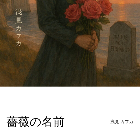
薔薇の名前
浅見 カフカ