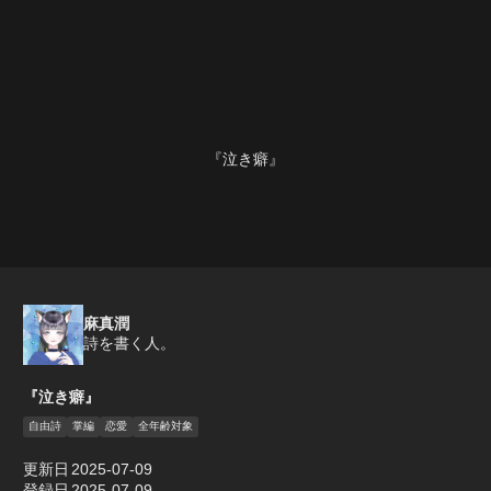
『泣き癖』
麻真潤
詩を書く人。
『泣き癖』
自由詩
掌編
恋愛
全年齢対象
更新日
2025-07-09
登録日
2025-07-09