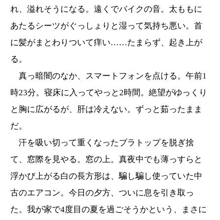
れ、溢れそうになる。遠くでバイクの音。太ももに
あたるシーツがぐっしょりと湿って気持ち悪い。首
に髪がまとわりついて痒い……たまらず、起き上が
る。
真っ暗闇のなか、スマートフォンを点ける。午前1
時23分。寝床に入ってやっと2時間。絶望がゆっくり
と胸に広がるが、肝は冷えない。ずっと茹ったまま
だ。
汗を吸い切って重くなったブラトップを脱ぎ捨
て、窓際を見やる。窓の上。真夜中でも薄っすらと
浮かび上がる白の長方形は、騙し騙し使っていた中
古のエアコン。今日の夕方、ついに息を引き取っ
た。我が家で4度目の夏を過ごそうかという、まさに