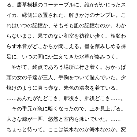
る。唐草模様のローテーブルに、誰かがかじったス
イカ、縁側に放置された、解きかけのナンプレ。こ
れはいつの記憶か、そもそも誰の記憶なのか。わか
らないまま、果てのない和室を彷徨い歩く。相変わ
らず水音がどこからか聞こえる。畳を踏みしめる裸
足に、いつの間にか生えてきた水草が絡みつく。
やがて、終点であろう場所に行き着く。おかっぱ
頭の女の子達が三人、手鞠をついて遊んでいた。夕
焼けのように真っ赤な、朱色の浴衣を着ている。
……あんたがたどこさ、肥後さ、肥後どこさ……。
その手元が急に暗くなったので、上を見上げる。
大きな鯨が一匹、悠然と室内を泳いでいた。……
ちょっと待って。ここは淡水なのか海水なのか。変