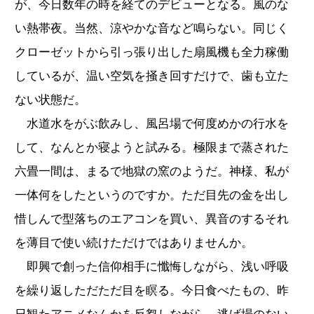
が、今日数年の時を経てのデビューとなる。風のな
い熱帯夜。当然、涼やかな音など鳴らない。同じく
クローゼットから引っ張り出した扇風機も全力稼働
しているが、温い空気を掻き回すだけで、歯も立た
ない状態だ。
水道水をがぶ飲みし、風呂場で何度めかの行水を
して、なんとか寝ようと試みる。極限まで蒸された
六畳一間は、まるで地獄の窯のようだ。神様、私が
一体何をしたというのですか。ただ目先の金を出し
惜しんで型落ちのエアコンを買い、異音のするそれ
を薄目で使い続けただけではありませんか。
即興で創った信仰相手に懺悔しながら、浅い呼吸
を繰り返しただただ目を瞑る。今日食べたもの、昨