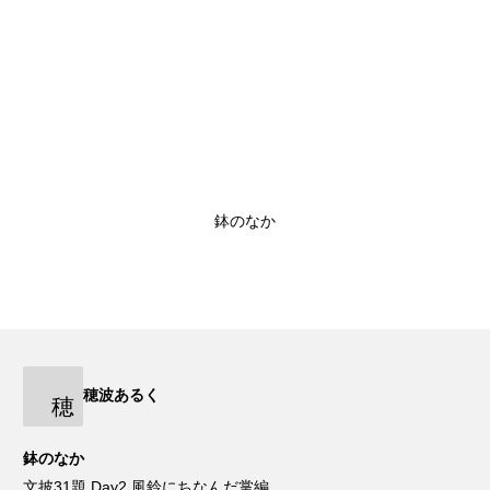
鉢のなか
穂波あるく
穂
鉢のなか
文披31題 Day2 風鈴にちなんだ掌編