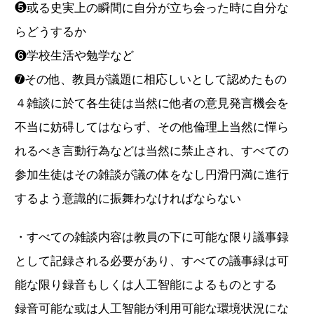
❺或る史実上の瞬間に自分が立ち会った時に自分な
らどうするか
❻学校生活や勉学など
➐その他、教員が議題に相応しいとして認めたもの
４雑談に於て各生徒は当然に他者の意見発言機会を
不当に妨碍してはならず、その他倫理上当然に憚ら
れるべき言動行為などは当然に禁止され、すべての
参加生徒はその雑談が議の体をなし円滑円満に進行
するよう意識的に振舞わなければならない
・すべての雑談内容は教員の下に可能な限り議事録
として記録される必要があり、すべての議事緑は可
能な限り録音もしくは人工智能によるものとする
録音可能な或は人工智能が利用可能な環境状況にな