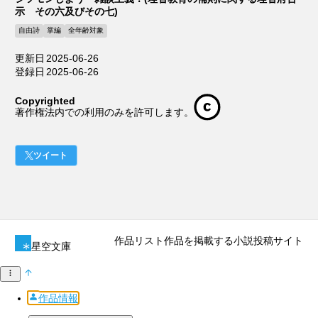
示 その六及びその七)
自由詩
掌編
全年齢対象
更新日
2025-06-26
登録日
2025-06-26
Copyrighted
著作権法内での利用のみを許可します。
ツイート
作品リスト
作品を掲載する
小説投稿サイト
星空文庫
作品情報