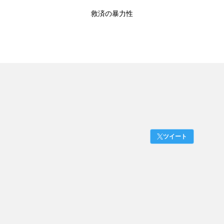
救済の暴力性
ツイート