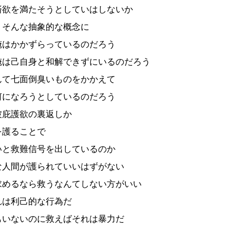
済欲を満たそうとしていはしないか
、そんな抽象的な概念に
俺はかかずらっているのだろう
俺は己自身と和解できずにいるのだろう
んて七面倒臭いものをかかえて
何になろうとしているのだろう
被庇護欲の裏返しか
を護ることで
いと救難信号を出しているのか
な人間が護られていいはずがない
求めるなら救うなんてしない方がいい
れは利己的な行為だ
もいないのに救えばそれは暴力だ