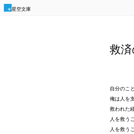
星空文庫
救済
自分のこ
俺は人を
救われた
人を救う
人を救う