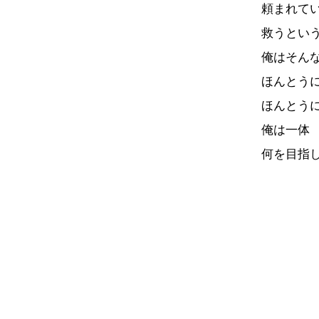
頼まれて
救うとい
俺はそん
ほんとう
ほんとう
俺は一体
何を目指