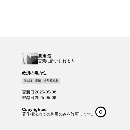
渡逢 遥
言葉に酔いしれよう
救済の暴力性
自由詩
掌編
全年齢対象
更新日
2025-05-08
登録日
2025-05-08
Copyrighted
著作権法内での利用のみを許可します。