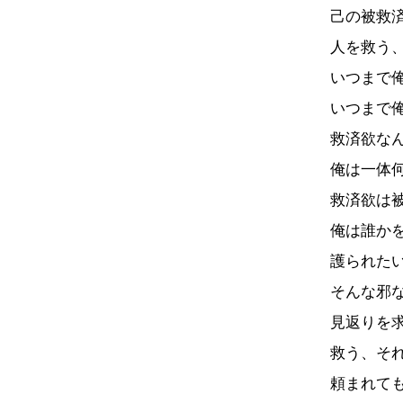
己の被救
人を救う
いつまで
いつまで
救済欲な
俺は一体
救済欲は
俺は誰か
護られた
そんな邪
見返りを
救う、そ
頼まれて